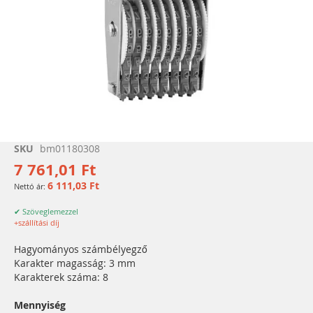
Ugrás
SKU
bm01180308
a
7 761,01 Ft
képgaléria
6 111,03 Ft
elejére
✔ Szöveglemezzel
+szállítási díj
Hagyományos számbélyegző
Karakter magasság: 3 mm
Karakterek száma: 8
Mennyiség