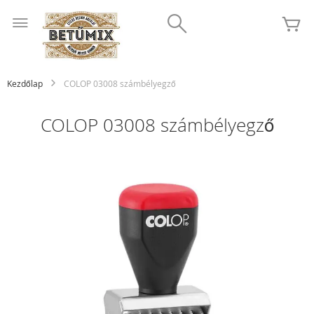
Ugrás
Search
a
K
tartalomhoz
Kezdőlap
COLOP 03008 számbélyegző
COLOP 03008 számbélyegző
Ugrás
a
képgaléria
végére