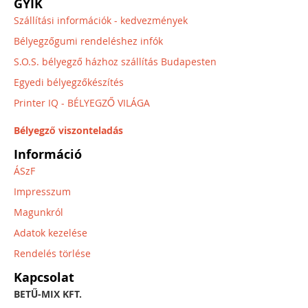
GYIK
Szállítási információk - kedvezmények
Bélyegzőgumi rendeléshez infók
S.O.S. bélyegző házhoz szállítás Budapesten
Egyedi bélyegzőkészítés
Printer IQ - BÉLYEGZŐ VILÁGA
Bélyegző viszonteladás
Információ
ÁSzF
Impresszum
Magunkról
Adatok kezelése
Rendelés törlése
Kapcsolat
BETŰ-MIX KFT.