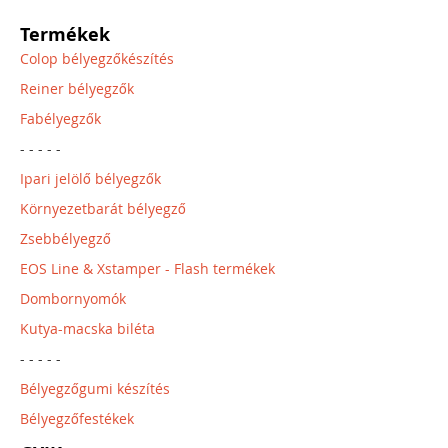
Termékek
Colop bélyegzőkészítés
Reiner bélyegzők
Fabélyegzők
- - - - -
Ipari jelölő bélyegzők
Környezetbarát bélyegző
Zsebbélyegző
EOS Line & Xstamper - Flash termékek
Dombornyomók
Kutya-macska biléta
- - - - -
Bélyegzőgumi készítés
Bélyegzőfestékek