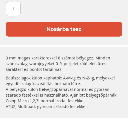
Kosárba tesz
3 mm magas karakterekkel 8 számot bélyegez. Minden
számszalag számjegyeket 0-9, perjelet,kötőjelet, üres
karaktert és pontot tartalmaz.
Betűszalagok külön kaphatók: A-M-ig és N-Z-ig, melyekkel
egyedi szalagösszeállítás hozható létre.
A bélyegző külön bélyegzőpárnával normál és gyorsan
száradó festékkel is használható. Ajánlott bélyegzőpárnák:
Colop Micro 1,2,3: normál irodai festékkel,
ATU2, Multipad: gyorsan száradó festékkel.