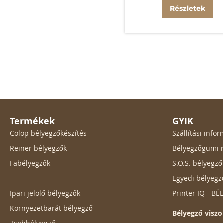
Részletek
Termékek
GYIK
Colop bélyegzőkészítés
Szállítási inf
Reiner bélyegzők
Bélyegzőgumi r
Fabélyegzők
S.O.S. bélyegz
- - - - -
Egyedi bélyegz
Ipari jelölő bélyegzők
Printer IQ - B
Környezetbarát bélyegző
Bélyegző viszo
Zsebbélyegző