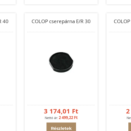
R 40
COLOP cserepárna E/R 30
COLOP 
3 174,01 Ft
2
2 499,22 Ft
Részletek