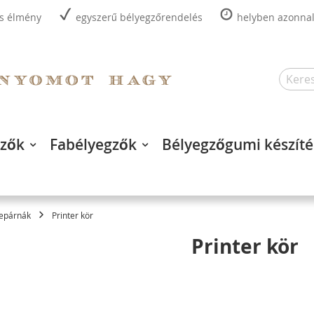
is élmény
egyszerű bélyegzőrendelés
helyben azonnal,
Search
gzők
Fabélyegzők
Bélyegzőgumi készíté
repárnák
Printer kör
Printer kör