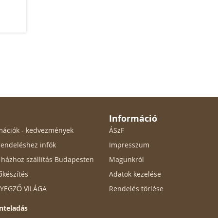
Információ
ormációk - kedvezmények
ÁSzF
endeléshez infók
Impresszum
ő házhoz szállítás Budapesten
Magunkról
őkészítés
Adatok kezelése
ÉLYEGZŐ VILÁGA
Rendelés törlése
nteladás