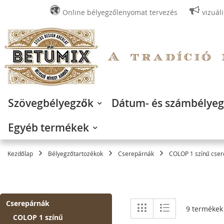
Online bélyegzőlenyomat tervezés
vizuál
Ugrás
a
tartalomhoz
Szövegbélyegzők
Dátum- és számbélye
Egyéb termékek
Kezdőlap
Bélyegzőtartozékok
Cserepárnák
COLOP 1 színű cse
Megtekintés
Cserepárnák
Rács
Lista
9
termékek
COLOP 1 színű