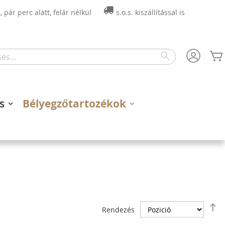
 pár perc alatt, felár nélkül
s.o.s. kiszállítással is
Search
s
Bélyegzőtartozékok
C
Rendezés
s