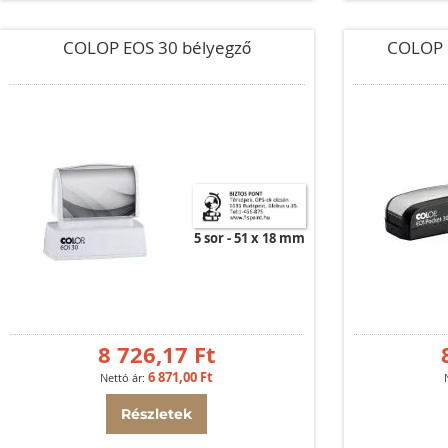
COLOP EOS 30 bélyegző
COLOP 
5 sor
51 x 18 mm
8 726,17 Ft
6 871,00 Ft
Részletek