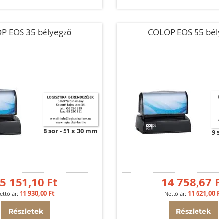
P EOS 35 bélyegző
COLOP EOS 55 bél
8 sor
51 x 30 mm
9 
5 151,10 Ft
14 758,67 
11 930,00 Ft
11 621,00 
Részletek
Részletek