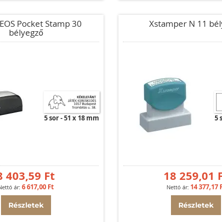
EOS Pocket Stamp 30
Xstamper N 11 bél
bélyegző
5 sor
51 x 18 mm
5 
8 403,59 Ft
18 259,01 
6 617,00 Ft
14 377,17 
Részletek
Részletek