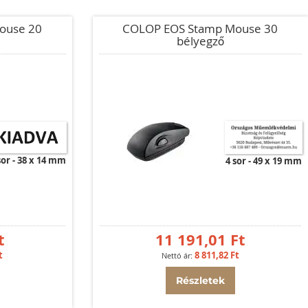
ouse 20
COLOP EOS Stamp Mouse 30
bélyegző
sor
38 x 14 mm
4 sor
49 x 19 mm
t
11 191,01 Ft
t
8 811,82 Ft
Részletek