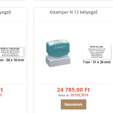
yegző
Xstamper N 12 bélyegző
sor
50 x 18 mm
7 sor
51 x 26 mm
Ft
24 785,00 Ft
Ft
19 515,75 Ft
Részletek