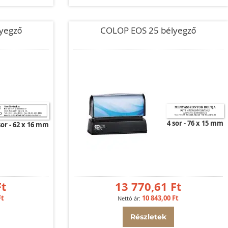
yegző
COLOP EOS 25 bélyegző
4 sor
76 x 15 mm
sor
62 x 16 mm
Ft
13 770,61 Ft
Ft
10 843,00 Ft
Részletek