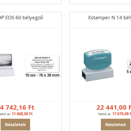
P EOS 60 bélyegző
Xstamper N 14 bél
5 
10 sor
76 x 38 mm
4 742,16 Ft
22 441,00 
11 608,00 Ft
17 670,08 
Részletek
Részletek