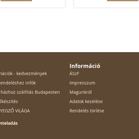
Információ
ormációk - kedvezmények
ÁSzF
endeléshez infók
Impresszum
ő házhoz szállítás Budapesten
Magunkról
őkészítés
Adatok kezelése
ÉLYEGZŐ VILÁGA
Rendelés törlése
nteladás