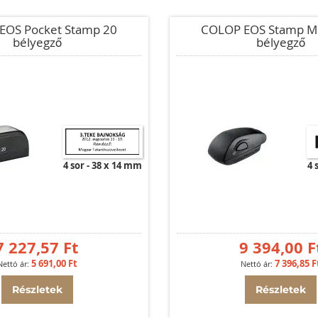
EOS Pocket Stamp 20
COLOP EOS Stamp M
bélyegző
bélyegző
4 sor
38 x 14 mm
4 
7 227,57 Ft
9 394,00 F
5 691,00 Ft
7 396,85 F
Részletek
Részletek