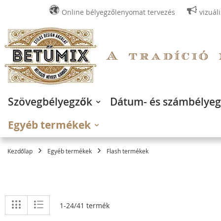
Online bélyegzőlenyomat tervezés
vizuál
Ugrás
a
tartalomhoz
Szövegbélyegzők
Dátum- és számbélye
Egyéb termékek
Kezdőlap
Egyéb termékek
Flash termékek
Megtekintés
Rács
Lista
1
-
24
/
41
termék