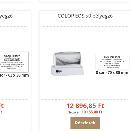
yegző
COLOP EOS 50 bélyegző
8 sor
70 x 30 mm
sor
63 x 38 mm
Ft
12 896,85 Ft
Ft
10 155,00 Ft
Részletek