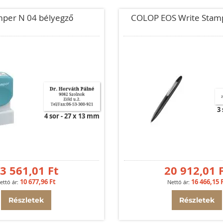
mper N 04 bélyegző
COLOP EOS Write Stam
3
4 sor
27 x 13 mm
3 561,01 Ft
20 912,01 
10 677,96 Ft
16 466,15 
Részletek
Részletek