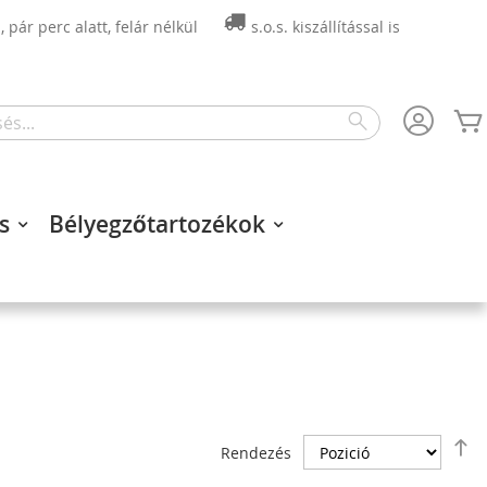
 pár perc alatt, felár nélkül
s.o.s. kiszállítással is
Search
s
Bélyegzőtartozékok
C
Rendezés
s