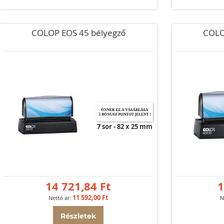
COLOP EOS 45 bélyegző
COLO
7 sor
82 x 25 mm
14 721,84 Ft
1
11 592,00 Ft
Részletek