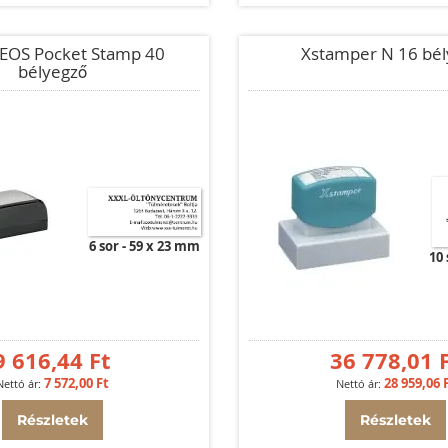
EOS Pocket Stamp 40
Xstamper N 16 bél
bélyegző
6 sor
59 x 23 mm
10 
9 616,44 Ft
36 778,01 
7 572,00 Ft
28 959,06 
Részletek
Részletek