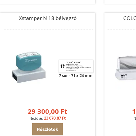
Xstamper N 18 bélyegző
COLO
7 sor
71 x 24 mm
29 300,00 Ft
1
23 070,87 Ft
Részletek