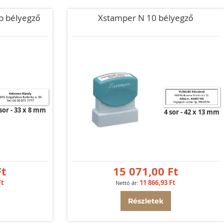
p bélyegző
Xstamper N 10 bélyegző
 sor
33 x 8 mm
4 sor
42 x 13 mm
Ft
15 071,00 Ft
Ft
11 866,93 Ft
Részletek