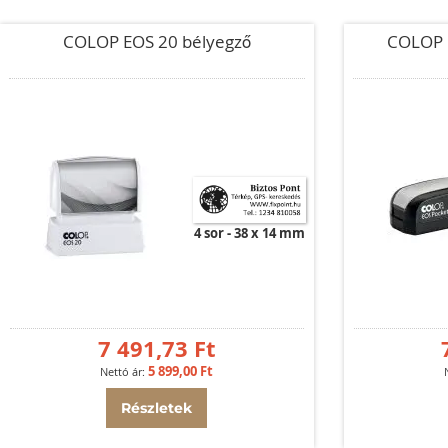
COLOP EOS 20 bélyegző
COLOP 
4 sor
38 x 14 mm
7 491,73 Ft
5 899,00 Ft
Részletek