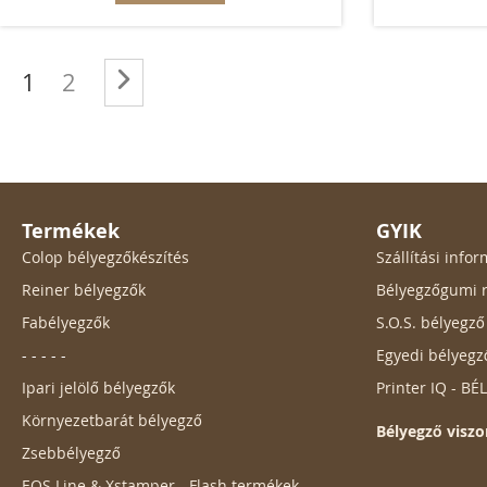
Oldal
You're currently reading page
Oldal
Oldal
Következő
1
2
Termékek
GYIK
Colop bélyegzőkészítés
Szállítási inf
Reiner bélyegzők
Bélyegzőgumi r
Fabélyegzők
S.O.S. bélyegz
- - - - -
Egyedi bélyegz
Ipari jelölő bélyegzők
Printer IQ - B
Környezetbarát bélyegző
Bélyegző viszo
Zsebbélyegző
EOS Line & Xstamper - Flash termékek