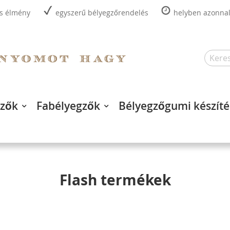
is élmény
egyszerű bélyegzőrendelés
helyben azonnal,
Search
gzők
Fabélyegzők
Bélyegzőgumi készíté
Flash termékek