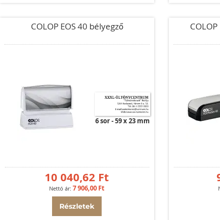
COLOP EOS 40 bélyegző
COLOP 
6 sor
59 x 23 mm
10 040,62 Ft
7 906,00 Ft
Részletek