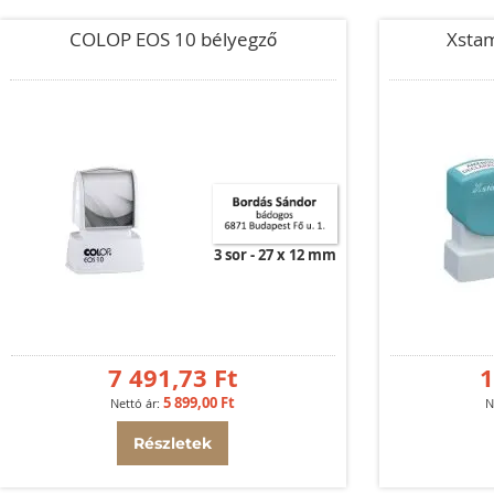
COLOP EOS 10 bélyegző
Xsta
3 sor
27 x 12 mm
7 491,73 Ft
1
5 899,00 Ft
Részletek