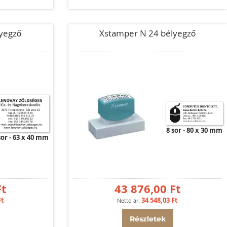
yegző
Xstamper N 24 bélyegző
8 sor
80 x 30 mm
sor
63 x 40 mm
Ft
43 876,00 Ft
Ft
34 548,03 Ft
Részletek