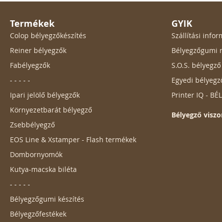
Termékek
GYIK
Colop bélyegzőkészítés
Szállítási inf
Reiner bélyegzők
Bélyegzőgumi r
Fabélyegzők
S.O.S. bélyegz
- - - - -
Egyedi bélyegz
Ipari jelölő bélyegzők
Printer IQ - B
Környezetbarát bélyegző
Bélyegző viszo
Zsebbélyegző
EOS Line & Xstamper - Flash termékek
Dombornyomók
Kutya-macska biléta
- - - - -
Bélyegzőgumi készítés
Bélyegzőfestékek