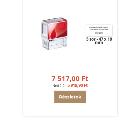
5 sor
47 x 18
mm
7 517,00 Ft
5 918,90 Ft
Részletek