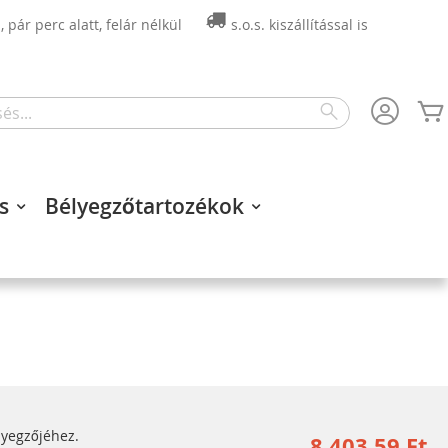
 pár perc alatt, felár nélkül
s.o.s. kiszállítással is
Search
s
Bélyegzőtartozékok
lyegzőjéhez.
8 403,59 Ft