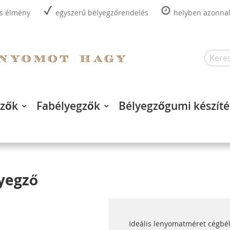
is élmény
egyszerű bélyegzőrendelés
helyben azonnal,
Search
gzők
Fabélyegzők
Bélyegzőgumi készíté
yegző
Ideális lenyomatméret cégbé