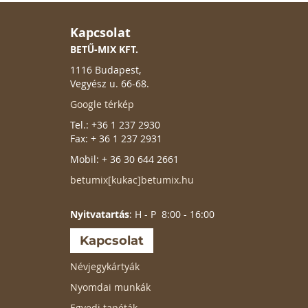
Kapcsolat
BETŰ-MIX KFT.
1116 Budapest,
Vegyész u. 66-68.
Google térkép
Tel.: +36 1 237 2930
Fax: + 36 1 237 2931
Mobil: + 36 30 644 2661
betumix[kukac]betumix.hu
Nyitvatartás
: H - P 8:00 - 16:00
Kapcsolat
Névjegykártyák
Nyomdai munkák
Egyedi tapéták