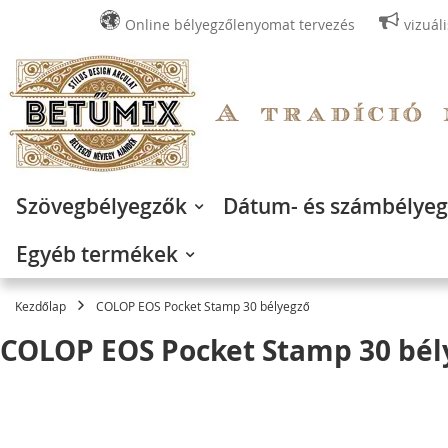
Online bélyegzőlenyomat tervezés
vizuál
Ugrás
a
tartalomhoz
Szövegbélyegzők
Dátum- és számbélye
Egyéb termékek
Kezdőlap
COLOP EOS Pocket Stamp 30 bélyegző
COLOP EOS Pocket Stamp 30 bél
Ugrás
a
képgaléria