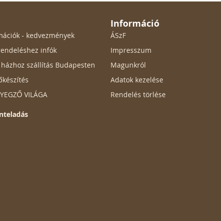
Információ
ormációk - kedvezmények
ÁSzF
endeléshez infók
Impresszum
ő házhoz szállítás Budapesten
Magunkról
őkészítés
Adatok kezelése
ÉLYEGZŐ VILÁGA
Rendelés törlése
nteladás