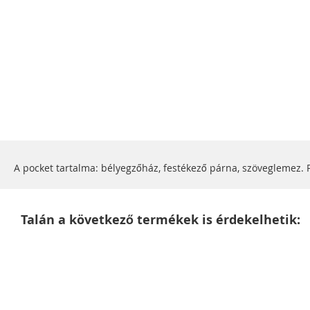
Ugrás
a
képgaléria
elejére
A pocket tartalma: bélyegzőház, festékező párna, szöveglemez. P
Talán a következő termékek is érdekelhetik: