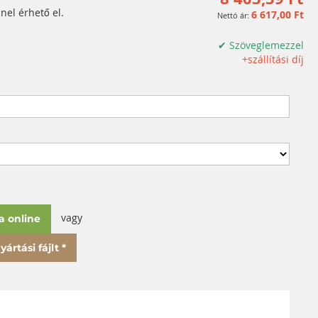
nel érhető el.
6 617,00 Ft
✔ Szöveglemezzel
+szállítási díj
vagy
a online
ártási fájlt *