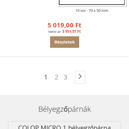
10 sor
70 x 50 mm
5 019,00 Ft
3 951,97 Ft
Részletek
Oldal
You're currently reading pag
Oldal
Oldal
Oldal
Következő
1
2
3
Bélyegzőpárnák
COLOP MICRO 1 bélyegzőpárna