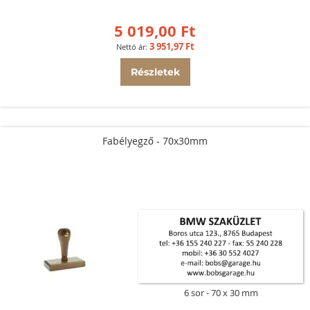
5 019,00 Ft
3 951,97 Ft
Részletek
Fabélyegző - 70x30mm
6 sor
70 x 30 mm