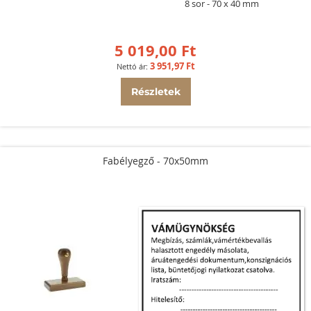
8 sor
70 x 40 mm
5 019,00 Ft
3 951,97 Ft
Részletek
Fabélyegző - 70x50mm