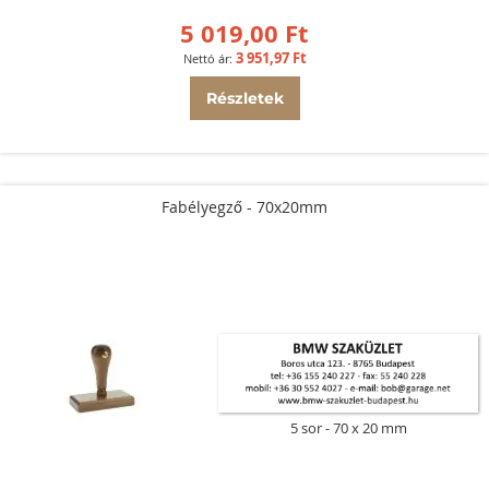
5 019,00 Ft
3 951,97 Ft
Részletek
Fabélyegző - 70x20mm
5 sor
70 x 20 mm