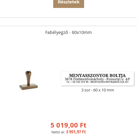
Részletek
Fabélyegző - 60x10mm
3 sor
60 x 10 mm
5 019,00 Ft
3 951,97 Ft