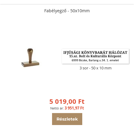
Fabélyegző - 50x10mm
3 sor
50 x 10 mm
5 019,00 Ft
3 951,97 Ft
Részletek