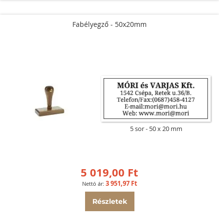
Fabélyegző - 50x20mm
5 sor
50 x 20 mm
5 019,00 Ft
3 951,97 Ft
Részletek