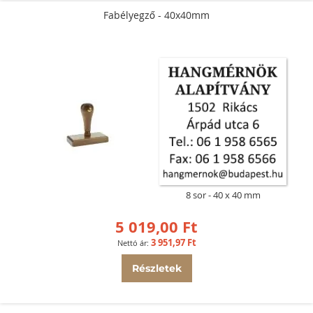
Fabélyegző - 40x40mm
8 sor
40 x 40 mm
5 019,00 Ft
3 951,97 Ft
Részletek