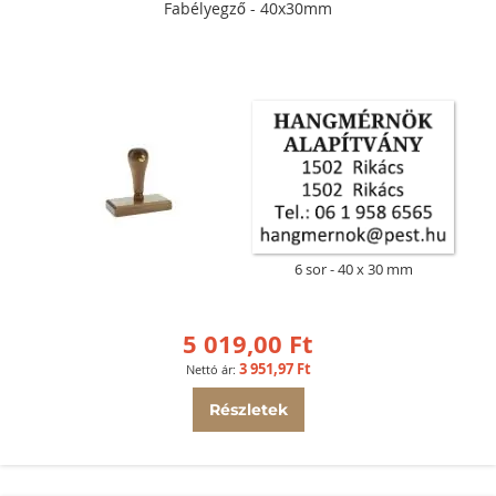
Fabélyegző - 40x30mm
6 sor
40 x 30 mm
5 019,00 Ft
3 951,97 Ft
Részletek