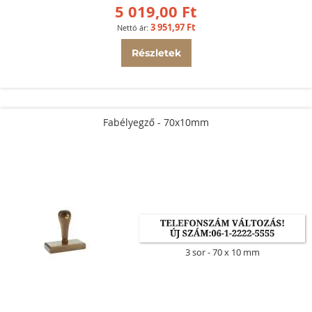
5 019,00 Ft
3 951,97 Ft
Részletek
Fabélyegző - 70x10mm
3 sor
70 x 10 mm