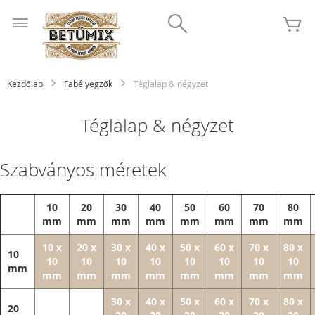
Ugrás
Search
a
K
tartalomhoz
Kezdőlap
Fabélyegzők
Téglalap & négyzet
Téglalap & négyzet
Szabványos méretek
10
20
30
40
50
60
70
80
mm
mm
mm
mm
mm
mm
mm
mm
10 x
20 x
30 x
40 x
50 x
60 x
70 x
80 x
10
10
10
10
10
10
10
10
10
mm
mm
mm
mm
mm
mm
mm
mm
mm
30 x
40 x
50 x
60 x
70 x
80 x
20