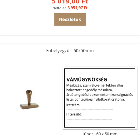
5 019,00 Ft
3 951,97 Ft
Részletek
Fabélyegző - 60x50mm
10 sor
60 x 50 mm