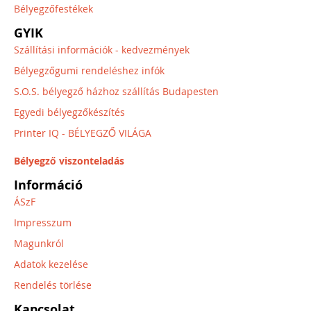
Bélyegzőfestékek
GYIK
Szállítási információk - kedvezmények
Bélyegzőgumi rendeléshez infók
S.O.S. bélyegző házhoz szállítás Budapesten
Egyedi bélyegzőkészítés
Printer IQ - BÉLYEGZŐ VILÁGA
Bélyegző viszonteladás
Információ
ÁSzF
Impresszum
Magunkról
Adatok kezelése
Rendelés törlése
Kapcsolat