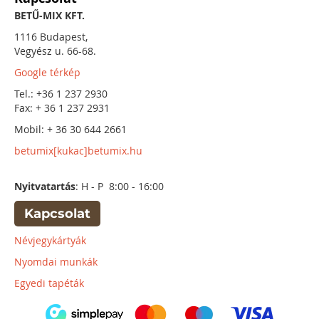
BETŰ-MIX KFT.
1116 Budapest,
Vegyész u. 66-68.
Google térkép
Tel.: +36 1 237 2930
Fax: + 36 1 237 2931
Mobil: + 36 30 644 2661
betumix[kukac]betumix.hu
Nyitvatartás
: H - P 8:00 - 16:00
Kapcsolat
Névjegykártyák
Nyomdai munkák
Egyedi tapéták