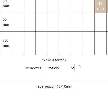
80
80
mm
mm
90
mm
100
mm
1
-
24
/
54
termék
Csökkenő
Rendezés
sorrendbe
Fabélyegző - 10x10mm