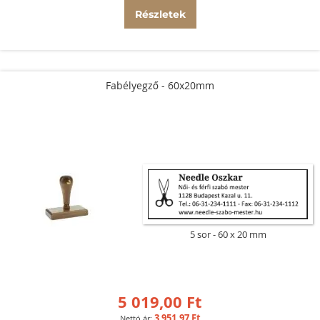
Részletek
Fabélyegző - 60x20mm
5 sor
60 x 20 mm
5 019,00 Ft
3 951,97 Ft