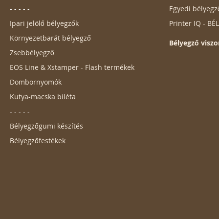
- - - - -
Egyedi bélyegz
Ipari jelölő bélyegzők
Printer IQ - B
Környezetbarát bélyegző
Bélyegző viszo
Zsebbélyegző
EOS Line & Xstamper - Flash termékek
Dombornyomók
Kutya-macska biléta
- - - - -
Bélyegzőgumi készítés
Bélyegzőfestékek