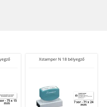
yegző
Xstamper N 18 bélyegző
sor
75 x 15
7 sor
71 x 24
mm
mm