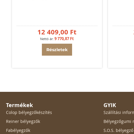
12 409,00 Ft
9 770,87 Ft
Részletek
Termékek
GYIK
Colop bélyegzőkészítés
Szállítási inf
Reiner bélyegzők
Bélyegzőgumi r
Fabélyegzők
S.O.S. bélyegz