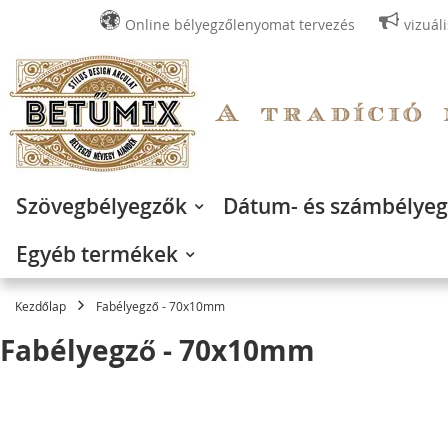
Online bélyegzőlenyomat tervezés
vizuál
Ugrás
a
tartalomhoz
Szövegbélyegzők
Dátum- és számbélye
Egyéb termékek
Kezdőlap
Fabélyegző - 70x10mm
Fabélyegző - 70x10mm
Ugrás
a
képgaléria