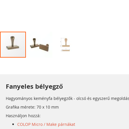
Ugrás
a
képgaléria
elejére
Fanyeles bélyegző
Hagyományos keményfa bélyegzők - olcsó és egyszerű megoldás. T
Grafika mérete: 70 x 10 mm
Használjon hozzá:
COLOP Micro / Make párnákat