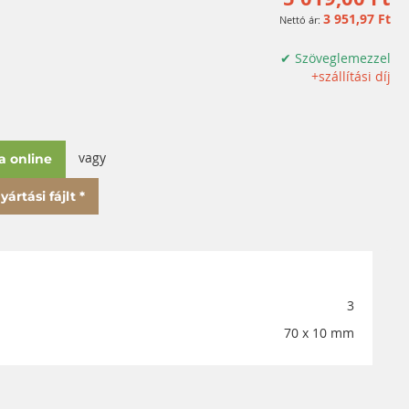
3 951,97 Ft
✔ Szöveglemezzel
+szállítási díj
vagy
a online
ártási fájlt *
3
70 x 10 mm