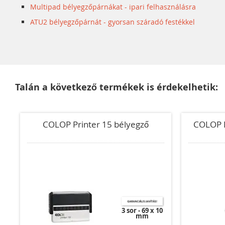
Multipad bélyegzőpárnákat - ipari felhasználásra
ATU2 bélyegzőpárnát - gyorsan száradó festékkel
Talán a következő termékek is érdekelhetik:
COLOP Printer 15 bélyegző
COLOP P
3 sor
69 x 10
mm