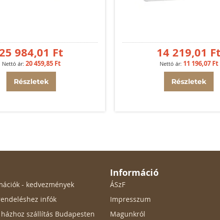
25 984,01 Ft
14 219,01 F
20 459,85 Ft
11 196,07 Ft
Részletek
Részletek
Információ
ormációk - kedvezmények
ÁSzF
endeléshez infók
Impresszum
ő házhoz szállítás Budapesten
Magunkról