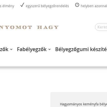
is élmény
egyszerű bélyegzőrendelés
helyben azonnal,
Search
gzők
Fabélyegzők
Bélyegzőgumi készíté
Hagyományos keményfa bélyeg