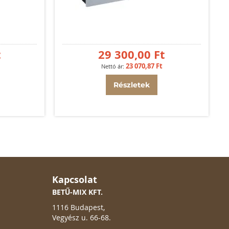
t
29 300,00 Ft
23 070,87 Ft
Részletek
Kapcsolat
BETŰ-MIX KFT.
1116 Budapest,
Vegyész u. 66-68.