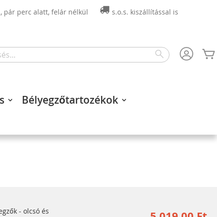
 pár perc alatt, felár nélkül
s.o.s. kiszállítással is
Search
s
Bélyegzőtartozékok
zők - olcsó és
5 019,00 Ft