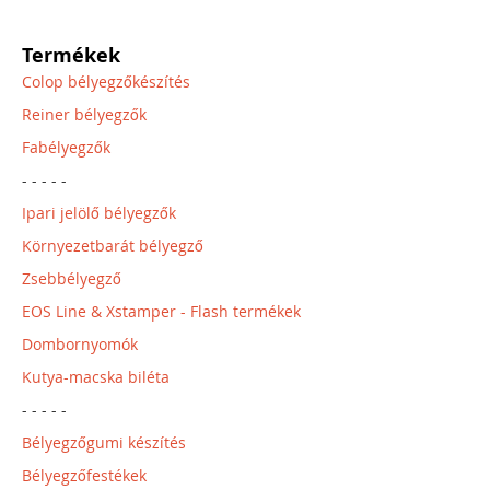
Termékek
Colop bélyegzőkészítés
Reiner bélyegzők
Fabélyegzők
- - - - -
Ipari jelölő bélyegzők
Környezetbarát bélyegző
Zsebbélyegző
EOS Line & Xstamper - Flash termékek
Dombornyomók
Kutya-macska biléta
- - - - -
Bélyegzőgumi készítés
Bélyegzőfestékek