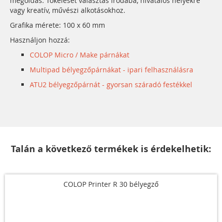
megoldás. Tökéleset választás irodába, hivatalos helyekre
vagy kreatív, művészi alkotásokhoz.
Grafika mérete: 100 x 60 mm
Használjon hozzá:
COLOP Micro / Make párnákat
Multipad bélyegzőpárnákat - ipari felhasználásra
ATU2 bélyegzőpárnát - gyorsan száradó festékkel
Talán a következő termékek is érdekelhetik:
COLOP Printer R 30 bélyegző