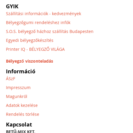
GYIK
Szállítási információk - kedvezmények
Bélyegzőgumi rendeléshez infók
S.O.S. bélyegző házhoz szállítás Budapesten
Egyedi bélyegzőkészítés
Printer IQ - BÉLYEGZŐ VILÁGA
Bélyegző viszonteladás
Információ
ÁSzF
Impresszum
Magunkról
Adatok kezelése
Rendelés törlése
Kapcsolat
BETŰ-MIX KFT.