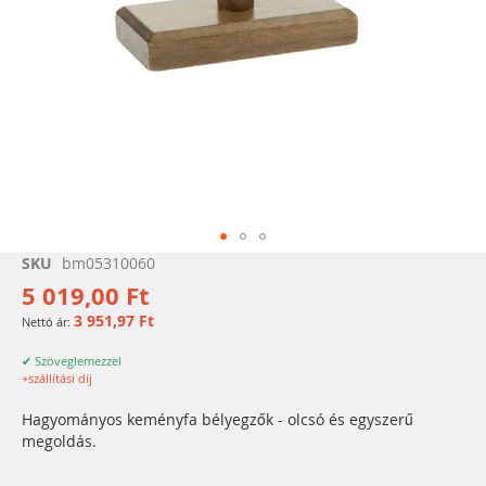
Ugrás
SKU
bm05310060
a
5 019,00 Ft
képgaléria
3 951,97 Ft
elejére
✔ Szöveglemezzel
+szállítási díj
Hagyományos keményfa bélyegzők - olcsó és egyszerű
megoldás.