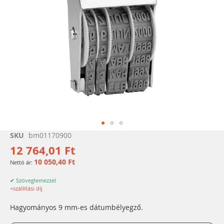
Ugrás
SKU
bm01170900
a
12 764,01 Ft
képgaléria
10 050,40 Ft
elejére
✔ Szöveglemezzel
+szállítási díj
Hagyományos 9 mm-es dátumbélyegző.