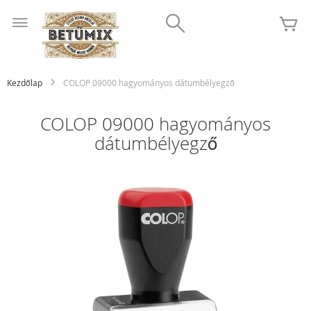
Ugrás
Search
a
K
tartalomhoz
Kezdőlap
COLOP 09000 hagyományos dátumbélyegző
COLOP 09000 hagyományos
dátumbélyegző
Ugrás
a
képgaléria
végére