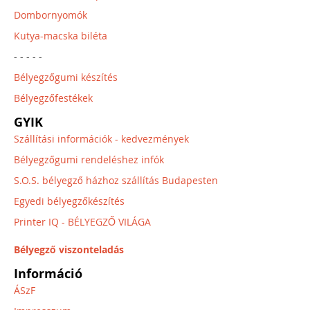
Dombornyomók
Kutya-macska biléta
- - - - -
Bélyegzőgumi készítés
Bélyegzőfestékek
GYIK
Szállítási információk - kedvezmények
Bélyegzőgumi rendeléshez infók
S.O.S. bélyegző házhoz szállítás Budapesten
Egyedi bélyegzőkészítés
Printer IQ - BÉLYEGZŐ VILÁGA
Bélyegző viszonteladás
Információ
ÁSzF