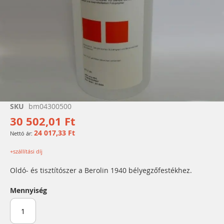
Ugrás
SKU
bm04300500
a
30 502,01 Ft
képgaléria
24 017,33 Ft
elejére
+szállítási díj
Oldó- és tisztítószer a Berolin 1940 bélyegzőfestékhez.
Mennyiség