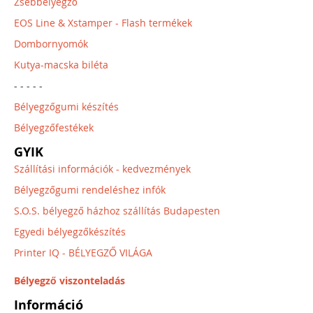
Zsebbélyegző
EOS Line & Xstamper - Flash termékek
Dombornyomók
Kutya-macska biléta
- - - - -
Bélyegzőgumi készítés
Bélyegzőfestékek
GYIK
Szállítási információk - kedvezmények
Bélyegzőgumi rendeléshez infók
S.O.S. bélyegző házhoz szállítás Budapesten
Egyedi bélyegzőkészítés
Printer IQ - BÉLYEGZŐ VILÁGA
Bélyegző viszonteladás
Információ