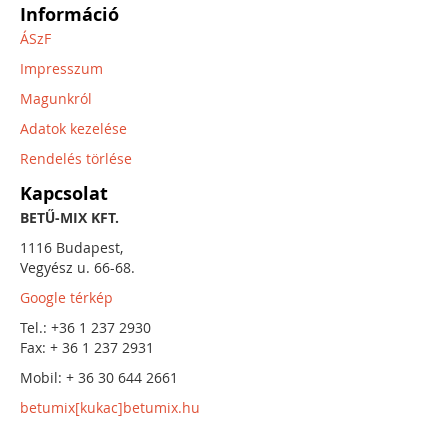
Információ
ÁSzF
Impresszum
Magunkról
Adatok kezelése
Rendelés törlése
Kapcsolat
BETŰ-MIX KFT.
1116 Budapest,
Vegyész u. 66-68.
Google térkép
Tel.: +36 1 237 2930
Fax: + 36 1 237 2931
Mobil: + 36 30 644 2661
betumix[kukac]betumix.hu