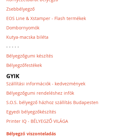
Zsebbélyegző
EOS Line & Xstamper - Flash termékek
Dombornyomók
Kutya-macska biléta
- - - - -
Bélyegzőgumi készítés
Bélyegzőfestékek
GYIK
Szállítási információk - kedvezmények
Bélyegzőgumi rendeléshez infók
S.O.S. bélyegző házhoz szállítás Budapesten
Egyedi bélyegzőkészítés
Printer IQ - BÉLYEGZŐ VILÁGA
Bélyegző viszonteladás