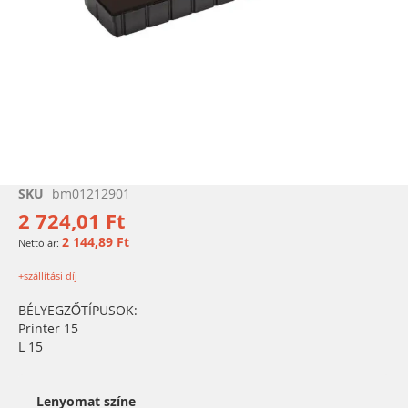
Ugrás
SKU
bm01212901
a
2 724,01 Ft
képgaléria
2 144,89 Ft
elejére
+szállítási díj
BÉLYEGZŐTÍPUSOK:
Printer 15
L 15
Lenyomat színe