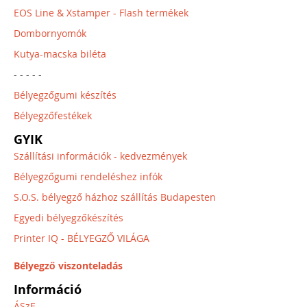
EOS Line & Xstamper - Flash termékek
Dombornyomók
Kutya-macska biléta
- - - - -
Bélyegzőgumi készítés
Bélyegzőfestékek
GYIK
Szállítási információk - kedvezmények
Bélyegzőgumi rendeléshez infók
S.O.S. bélyegző házhoz szállítás Budapesten
Egyedi bélyegzőkészítés
Printer IQ - BÉLYEGZŐ VILÁGA
Bélyegző viszonteladás
Információ
ÁSzF