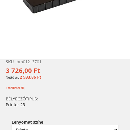
Ugrás
SKU
bm01213701
a
3 726,00 Ft
képgaléria
2 933,86 Ft
elejére
+szállítási díj
BÉLYEGZŐTÍPUS:
Printer 25
Lenyomat színe