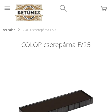
Ugrás
Search
a
K
tartalomhoz
Kezdőlap
COLOP cserepárna E/25
COLOP cserepárna E/25
Ugrás
a
képgaléria
végére