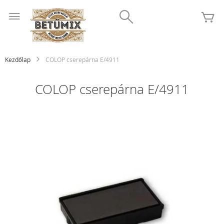
Ugrás
Search
a
K
tartalomhoz
Kezdőlap
COLOP cserepárna E/4911
COLOP cserepárna E/4911
Ugrás
a
képgaléria
végére