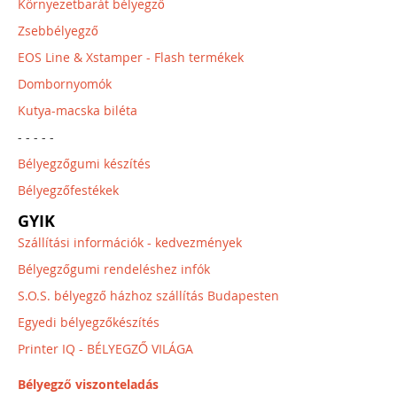
Környezetbarát bélyegző
Zsebbélyegző
EOS Line & Xstamper - Flash termékek
Dombornyomók
Kutya-macska biléta
- - - - -
Bélyegzőgumi készítés
Bélyegzőfestékek
GYIK
Szállítási információk - kedvezmények
Bélyegzőgumi rendeléshez infók
S.O.S. bélyegző házhoz szállítás Budapesten
Egyedi bélyegzőkészítés
Printer IQ - BÉLYEGZŐ VILÁGA
Bélyegző viszonteladás