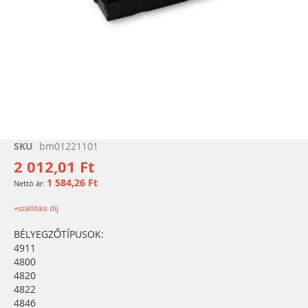
Ugrás
SKU
bm01221101
a
2 012,01 Ft
képgaléria
1 584,26 Ft
elejére
+szállítási díj
BÉLYEGZŐTÍPUSOK:
4911
4800
4820
4822
4846