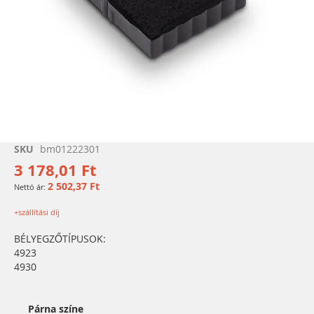
Ugrás
SKU
bm01222301
a
3 178,01 Ft
képgaléria
2 502,37 Ft
elejére
+szállítási díj
BÉLYEGZŐTÍPUSOK:
4923
4930
Párna színe