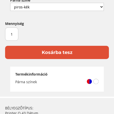
Párna színe
Mennyiség
Kosárba tesz
Termékinformáció
Párna színek
BÉLYEGZŐTÍPUS:
Printer Q 43 Dátum