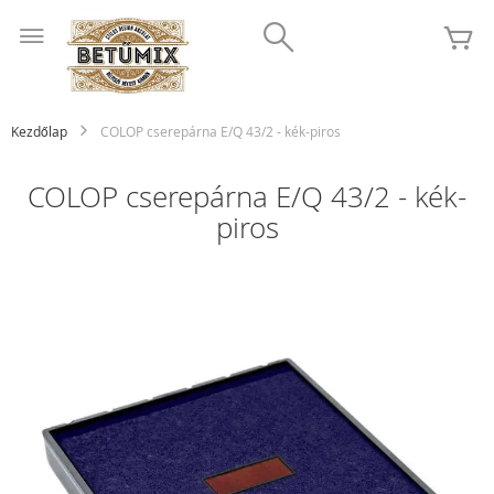
Ugrás
Search
a
K
tartalomhoz
Kezdőlap
COLOP cserepárna E/Q 43/2 - kék-piros
COLOP cserepárna E/Q 43/2 - kék-
piros
Ugrás
a
képgaléria
végére