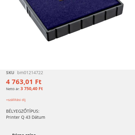
Ugrás
SKU
bm01214722
a
4 763,01 Ft
képgaléria
3 750,40 Ft
elejére
+szállítási díj
BÉLYEGZŐTÍPUS:
Printer Q 43 Dátum