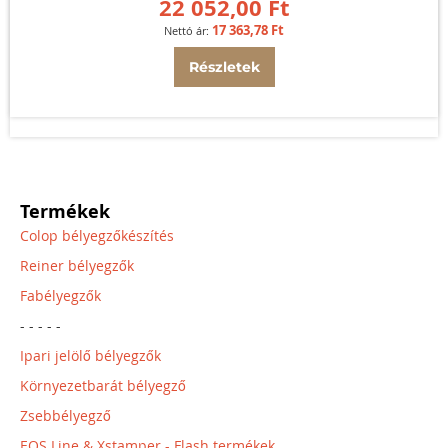
22 052,00 Ft
17 363,78 Ft
Részletek
Termékek
Colop bélyegzőkészítés
Reiner bélyegzők
Fabélyegzők
- - - - -
Ipari jelölő bélyegzők
Környezetbarát bélyegző
Zsebbélyegző
EOS Line & Xstamper - Flash termékek