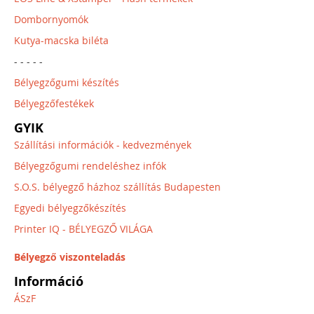
Dombornyomók
Kutya-macska biléta
- - - - -
Bélyegzőgumi készítés
Bélyegzőfestékek
GYIK
Szállítási információk - kedvezmények
Bélyegzőgumi rendeléshez infók
S.O.S. bélyegző házhoz szállítás Budapesten
Egyedi bélyegzőkészítés
Printer IQ - BÉLYEGZŐ VILÁGA
Bélyegző viszonteladás
Információ
ÁSzF