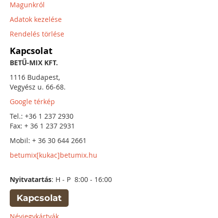
Magunkról
Adatok kezelése
Rendelés törlése
Kapcsolat
BETŰ-MIX KFT.
1116 Budapest,
Vegyész u. 66-68.
Google térkép
Tel.: +36 1 237 2930
Fax: + 36 1 237 2931
Mobil: + 36 30 644 2661
betumix[kukac]betumix.hu
Nyitvatartás
: H - P 8:00 - 16:00
Kapcsolat
Névjegykártyák