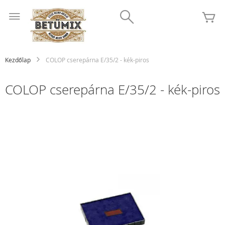
Ugrás
Search
a
K
tartalomhoz
Kezdőlap
COLOP cserepárna E/35/2 - kék-piros
COLOP cserepárna E/35/2 - kék-piros
Ugrás
a
képgaléria
végére