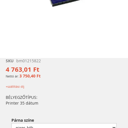
Ugrás
SKU
bm01215822
a
4 763,01 Ft
képgaléria
3 750,40 Ft
elejére
+szállítási díj
BÉLYEGZŐTÍPUS:
Printer 35 dátum
Párna színe