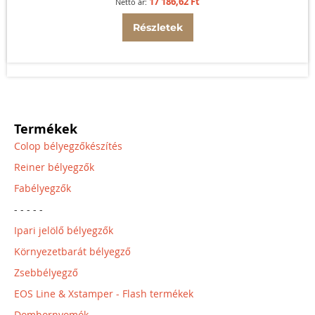
17 186,62 Ft
Részletek
Termékek
Colop bélyegzőkészítés
Reiner bélyegzők
Fabélyegzők
- - - - -
Ipari jelölő bélyegzők
Környezetbarát bélyegző
Zsebbélyegző
EOS Line & Xstamper - Flash termékek
Dombornyomók