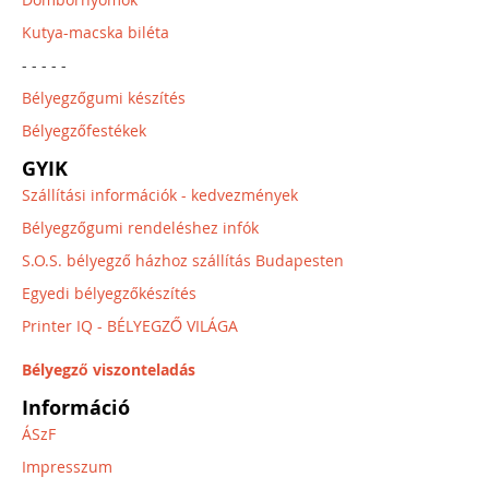
Kutya-macska biléta
- - - - -
Bélyegzőgumi készítés
Bélyegzőfestékek
GYIK
Szállítási információk - kedvezmények
Bélyegzőgumi rendeléshez infók
S.O.S. bélyegző házhoz szállítás Budapesten
Egyedi bélyegzőkészítés
Printer IQ - BÉLYEGZŐ VILÁGA
Bélyegző viszonteladás
Információ
ÁSzF
Impresszum