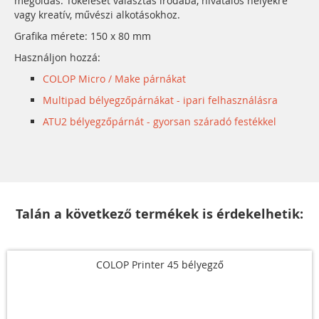
megoldás. Tökéleset választás irodába, hivatalos helyekre
vagy kreatív, művészi alkotásokhoz.
Grafika mérete: 150 x 80 mm
Használjon hozzá:
COLOP Micro / Make párnákat
Multipad bélyegzőpárnákat - ipari felhasználásra
ATU2 bélyegzőpárnát - gyorsan száradó festékkel
Talán a következő termékek is érdekelhetik:
COLOP Printer 45 bélyegző