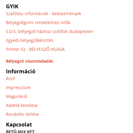
GYIK
Szállítási információk - kedvezmények
Bélyegzőgumi rendeléshez infók
S.O.S. bélyegző házhoz szállítás Budapesten
Egyedi bélyegzőkészítés
Printer IQ - BÉLYEGZŐ VILÁGA
Bélyegző viszonteladás
Információ
ÁSzF
Impresszum
Magunkról
Adatok kezelése
Rendelés törlése
Kapcsolat
BETŰ-MIX KFT.