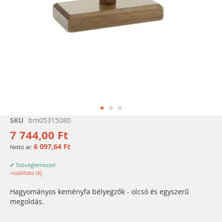
Ugrás
SKU
bm05315080
a
7 744,00 Ft
képgaléria
6 097,64 Ft
elejére
✔ Szöveglemezzel
+szállítási díj
Hagyományos keményfa bélyegzők - olcsó és egyszerű
megoldás.