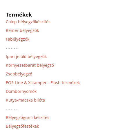
Termékek
Colop bélyegzőkészítés
Reiner bélyegzők
Fabélyegzők
- - - - -
Ipari jelölő bélyegzők
Környezetbarát bélyegző
Zsebbélyegző
EOS Line & Xstamper - Flash termékek
Dombornyomók
Kutya-macska biléta
- - - - -
Bélyegzőgumi készítés
Bélyegzőfestékek