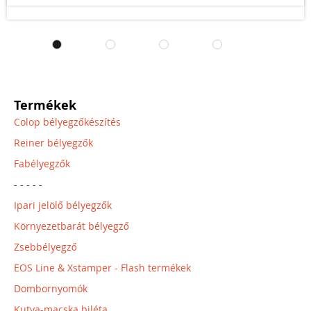
Termékek
Colop bélyegzőkészítés
Reiner bélyegzők
Fabélyegzők
- - - - -
Ipari jelölő bélyegzők
Környezetbarát bélyegző
Zsebbélyegző
EOS Line & Xstamper - Flash termékek
Dombornyomók
Kutya-macska biléta