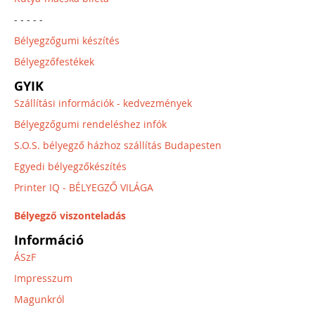
- - - - -
Bélyegzőgumi készítés
Bélyegzőfestékek
GYIK
Szállítási információk - kedvezmények
Bélyegzőgumi rendeléshez infók
S.O.S. bélyegző házhoz szállítás Budapesten
Egyedi bélyegzőkészítés
Printer IQ - BÉLYEGZŐ VILÁGA
Bélyegző viszonteladás
Információ
ÁSzF
Impresszum
Magunkról