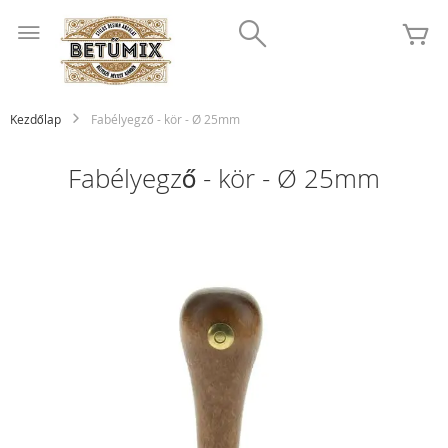
Ugrás
Search
a
K
tartalomhoz
Kezdőlap
Fabélyegző - kör - Ø 25mm
Fabélyegző - kör - Ø 25mm
Ugrás
a
képgaléria
végére