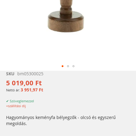
Ugrás
SKU
bm05300025
a
5 019,00 Ft
képgaléria
3 951,97 Ft
elejére
✔ Szöveglemezzel
+szállítási díj
Hagyományos keményfa bélyegzők - olcsó és egyszerű
megoldás.