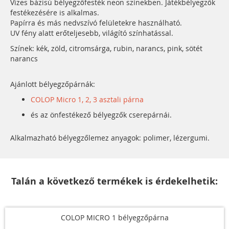
Vizes bázisú bélyegzőfesték neon színekben. Játékbélyegzők
festékezésére is alkalmas.
Papírra és más nedvszívó felületekre használható.
UV fény alatt erőteljesebb, világító színhatással.
Színek: kék, zöld, citromsárga, rubin, narancs, pink, sötét
narancs
Ajánlott bélyegzőpárnák:
COLOP Micro 1, 2, 3 asztali párna
és az önfestékező bélyegzők cserepárnái.
Alkalmazható bélyegzőlemez anyagok: polimer, lézergumi.
Talán a következő termékek is érdekelhetik:
COLOP MICRO 1 bélyegzőpárna