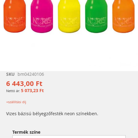
Ugrás
SKU
bm04240106
a
6 443,00 Ft
képgaléria
5 073,23 Ft
elejére
+szállítási díj
Vizes bázisú bélyegzőfesték neon színekben.
Termék színe