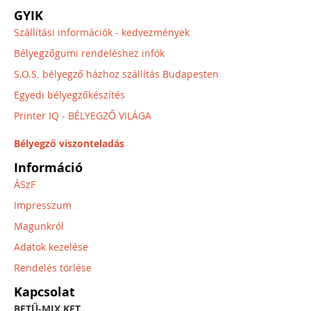
GYIK
Szállítási információk - kedvezmények
Bélyegzőgumi rendeléshez infók
S.O.S. bélyegző házhoz szállítás Budapesten
Egyedi bélyegzőkészítés
Printer IQ - BÉLYEGZŐ VILÁGA
Bélyegző viszonteladás
Információ
ÁSzF
Impresszum
Magunkról
Adatok kezelése
Rendelés törlése
Kapcsolat
BETŰ-MIX KFT.