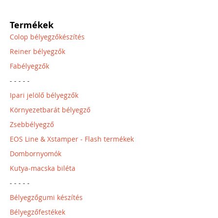
Termékek
Colop bélyegzőkészítés
Reiner bélyegzők
Fabélyegzők
- - - - -
Ipari jelölő bélyegzők
Környezetbarát bélyegző
Zsebbélyegző
EOS Line & Xstamper - Flash termékek
Dombornyomók
Kutya-macska biléta
- - - - -
Bélyegzőgumi készítés
Bélyegzőfestékek