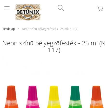
Ugrás
Search
a
K
tartalomhoz
Kezdőlap
Neon színű bélyegzőfesték - 25 ml (N 117)
Neon színű bélyegzőfesték - 25 ml (N
117)
Ugrás
a
képgaléria
végére