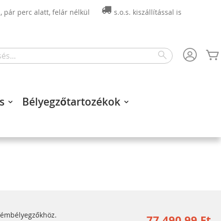
 pár perc alatt, felár nélkül
s.o.s. kiszállítással is
Search
s
Bélyegzőtartozékok
 fémbélyegzőkhöz.
77 490,99 Ft