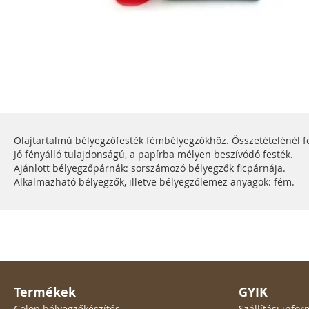
Ugrás
a
képgaléria
elejére
Olajtartalmú bélyegzőfesték fémbélyegzőkhöz. Összetételénél fo
Jó fényálló tulajdonságú, a papírba mélyen beszívódó festék.
Ajánlott bélyegzőpárnák: sorszámozó bélyegzők ficpárnája.
Alkalmazható bélyegzők, illetve bélyegzőlemez anyagok: fém.
Termékek
GYIK
Colop bélyegzőkészítés
Szállítási inf