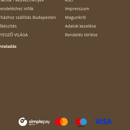
endeléshez infók
Impresszum
ő házhoz szállítás Budapesten
Magunkról
őkészítés
Adatok kezelése
ÉLYEGZŐ VILÁGA
Rendelés törlése
nteladás