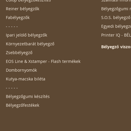
Reiner bélyegzők
Bélyegzőgumi r
Fabélyegzők
S.O.S. bélyegz
- - - - -
Egyedi bélyegz
Ipari jelölő bélyegzők
Printer IQ - B
Környezetbarát bélyegző
Bélyegző viszo
Zsebbélyegző
EOS Line & Xstamper - Flash termékek
Dombornyomók
Kutya-macska biléta
- - - - -
Bélyegzőgumi készítés
Bélyegzőfestékek