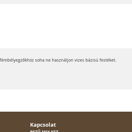
 fémbélyegzőkhöz soha ne használjon vizes bázisú festéket.
Kapcsolat
BETŰ-MIX KFT.