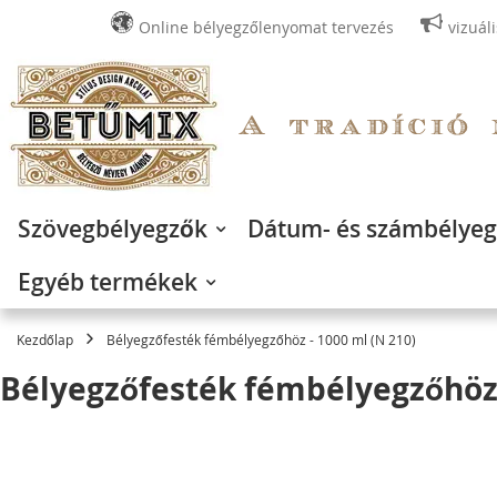
Online bélyegzőlenyomat tervezés
vizuál
Ugrás
a
tartalomhoz
Szövegbélyegzők
Dátum- és számbélye
Egyéb termékek
Kezdőlap
Bélyegzőfesték fémbélyegzőhöz - 1000 ml (N 210)
Bélyegzőfesték fémbélyegzőhöz 
Ugrás
a
képgaléria