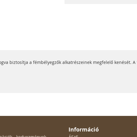
gva biztosítja a fémbélyegzők alkatrészeinek megfelelő kenését. A
Információ
ormációk - kedvezmények
ÁSzF