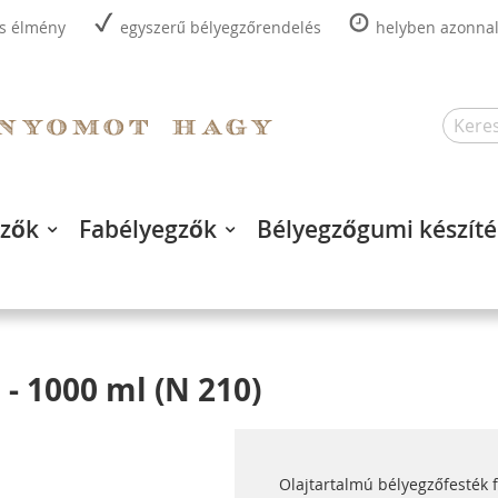
is élmény
egyszerű bélyegzőrendelés
helyben azonnal,
Search
gzők
Fabélyegzők
Bélyegzőgumi készíté
- 1000 ml (N 210)
Olajtartalmú bélyegzőfesték