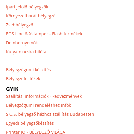
Ipari jelölő bélyegzők
Környezetbarát bélyegző
Zsebbélyegző
EOS Line & Xstamper - Flash termékek
Dombornyomók
Kutya-macska biléta
- - - - -
Bélyegzőgumi készítés
Bélyegzőfestékek
GYIK
Szállítási információk - kedvezmények
Bélyegzőgumi rendeléshez infók
S.O.S. bélyegző házhoz szállítás Budapesten
Egyedi bélyegzőkészítés
Printer IQ - BÉLYEGZŐ VILÁGA