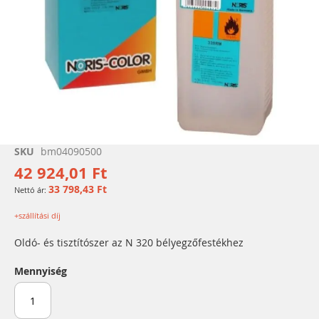
Ugrás
SKU
bm04090500
a
42 924,01 Ft
képgaléria
33 798,43 Ft
elejére
+szállítási díj
Oldó- és tisztítószer az N 320 bélyegzőfestékhez
Mennyiség