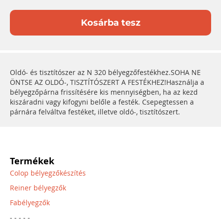
Kosárba tesz
Oldó- és tisztítószer az N 320 bélyegzőfestékhez.SOHA NE
ÖNTSE AZ OLDÓ-, TISZTÍTÓSZERT A FESTÉKHEZ!Használja a
bélyegzőpárna frissítésére kis mennyiségben, ha az kezd
kiszáradni vagy kifogyni belőle a festék. Csepegtessen a
párnára felváltva festéket, illetve oldó-, tisztítószert.
Termékek
Colop bélyegzőkészítés
Reiner bélyegzők
Fabélyegzők
- - - - -