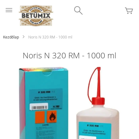
Ugrás
Search
a
K
tartalomhoz
Kezdőlap
Noris N 320 RM - 1000 ml
Noris N 320 RM - 1000 ml
Ugrás
a
képgaléria
végére