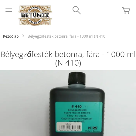
Ugrás
Search
a
K
tartalomhoz
Kezdőlap
Bélyegzőfesték betonra, fára - 1000 ml (N 410)
Bélyegzőfesték betonra, fára - 1000 ml
(N 410)
Ugrás
a
képgaléria
végére