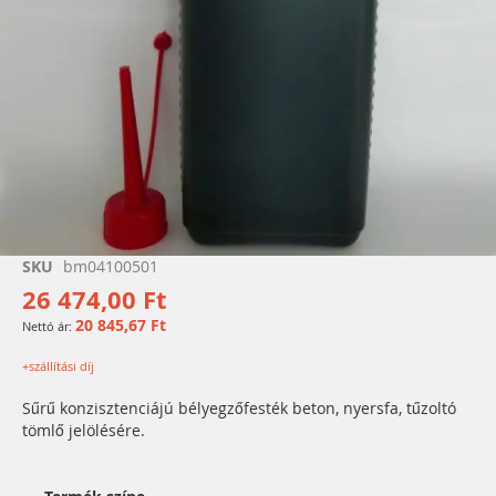
Ugrás
SKU
bm04100501
a
26 474,00 Ft
képgaléria
20 845,67 Ft
elejére
+szállítási díj
Sűrű konzisztenciájú bélyegzőfesték beton, nyersfa, tűzoltó
tömlő jelölésére.