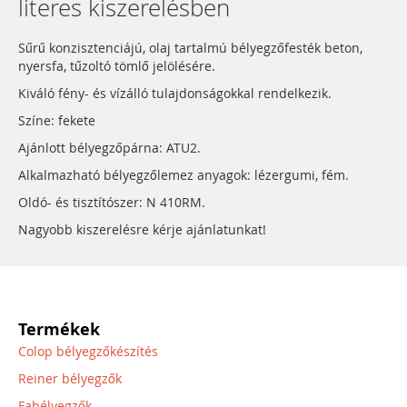
literes kiszerelésben
Sűrű konzisztenciájú, olaj tartalmú bélyegzőfesték beton,
nyersfa, tűzoltó tömlő jelölésére.
Kiváló fény- és vízálló tulajdonságokkal rendelkezik.
Színe: fekete
Ajánlott bélyegzőpárna: ATU2.
Alkalmazható bélyegzőlemez anyagok: lézergumi, fém.
Oldó- és tisztítószer: N 410RM.
Nagyobb kiszerelésre kérje ajánlatunkat!
Termékek
Colop bélyegzőkészítés
Reiner bélyegzők
Fabélyegzők