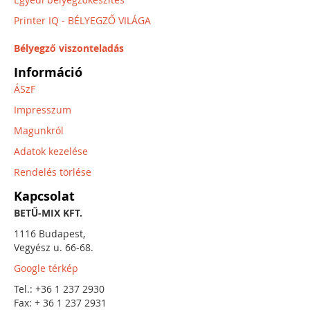
Printer IQ - BÉLYEGZŐ VILÁGA
Bélyegző viszonteladás
Információ
ÁSzF
Impresszum
Magunkról
Adatok kezelése
Rendelés törlése
Kapcsolat
BETŰ-MIX KFT.
1116 Budapest,
Vegyész u. 66-68.
Google térkép
Tel.: +36 1 237 2930
Fax: + 36 1 237 2931