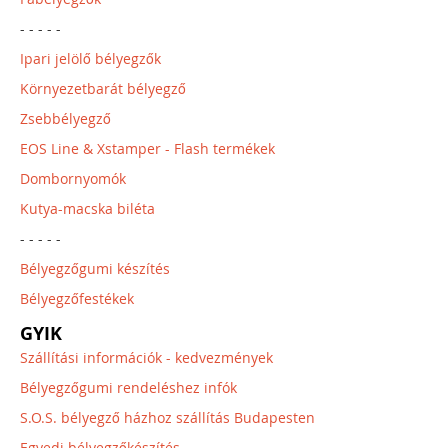
- - - - -
Ipari jelölő bélyegzők
Környezetbarát bélyegző
Zsebbélyegző
EOS Line & Xstamper - Flash termékek
Dombornyomók
Kutya-macska biléta
- - - - -
Bélyegzőgumi készítés
Bélyegzőfestékek
GYIK
Szállítási információk - kedvezmények
Bélyegzőgumi rendeléshez infók
S.O.S. bélyegző házhoz szállítás Budapesten
Egyedi bélyegzőkészítés