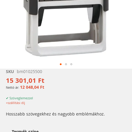
Ugrás
SKU
bm01025500
a
15 301,01 Ft
képgaléria
12 048,04 Ft
elejére
✔ Szöveglemezzel
+szállítási díj
Hosszabb szövegekhez és nagyobb emblémákhoz.
Termék színe