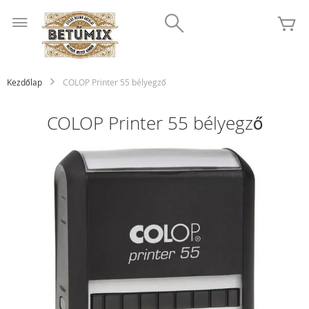
Ugrás
Search
a
K
tartalomhoz
Kezdőlap
COLOP Printer 55 bélyegző
COLOP Printer 55 bélyegző
Ugrás
a
képgaléria
végére