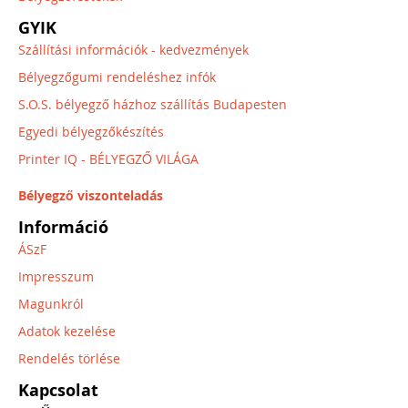
GYIK
Szállítási információk - kedvezmények
Bélyegzőgumi rendeléshez infók
S.O.S. bélyegző házhoz szállítás Budapesten
Egyedi bélyegzőkészítés
Printer IQ - BÉLYEGZŐ VILÁGA
Bélyegző viszonteladás
Információ
ÁSzF
Impresszum
Magunkról
Adatok kezelése
Rendelés törlése
Kapcsolat