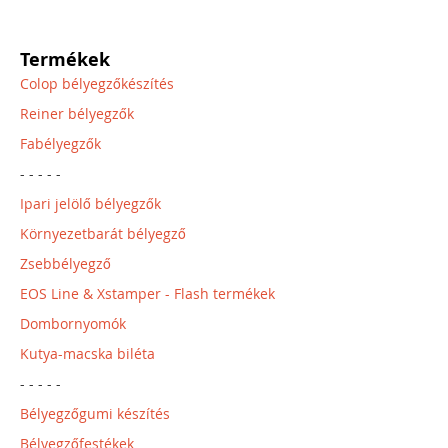
Termékek
Colop bélyegzőkészítés
Reiner bélyegzők
Fabélyegzők
- - - - -
Ipari jelölő bélyegzők
Környezetbarát bélyegző
Zsebbélyegző
EOS Line & Xstamper - Flash termékek
Dombornyomók
Kutya-macska biléta
- - - - -
Bélyegzőgumi készítés
Bélyegzőfestékek