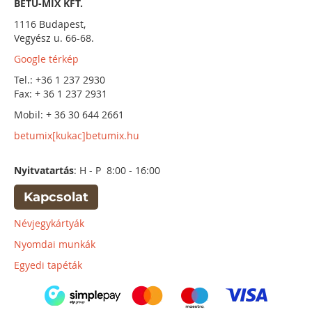
BETŰ-MIX KFT.
1116 Budapest,
Vegyész u. 66-68.
Google térkép
Tel.: +36 1 237 2930
Fax: + 36 1 237 2931
Mobil: + 36 30 644 2661
betumix[kukac]betumix.hu
Nyitvatartás
: H - P 8:00 - 16:00
Kapcsolat
Névjegykártyák
Nyomdai munkák
Egyedi tapéták