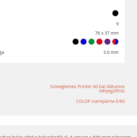
9
76 x 37 mm
ga
3.0 mm
Szöveglemez Printer 60 bal dátumos
bélyegzőhöz
COLOP cserepárna E/60