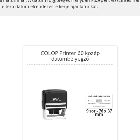
mátummal. A dátum függőleges irányban középen, vízszintes irány
l eltérő dátum elrendezésre kérje ajánlatunkat.
COLOP Printer 60 közép
dátumbélyegző
9 sor
76 x 37
mm