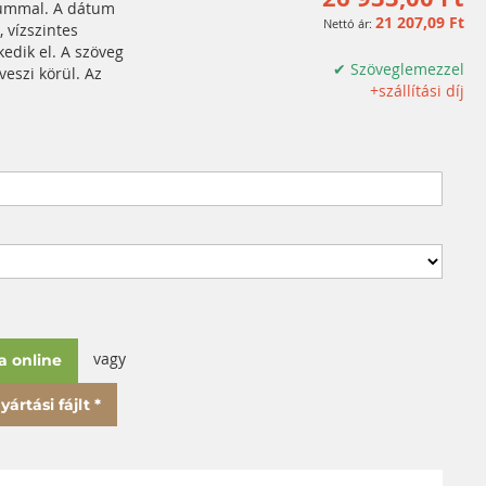
ummal. A dátum
21 207,09 Ft
 vízszintes
kedik el. A szöveg
✔ Szöveglemezzel
eszi körül. Az
+szállítási díj
.
vagy
a online
ártási fájlt *