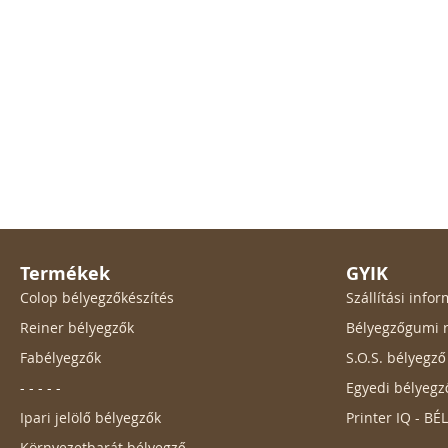
Termékek
GYIK
Colop bélyegzőkészítés
Szállítási inf
Reiner bélyegzők
Bélyegzőgumi r
Fabélyegzők
S.O.S. bélyegz
- - - - -
Egyedi bélyegz
Ipari jelölő bélyegzők
Printer IQ - B
Környezetbarát bélyegző