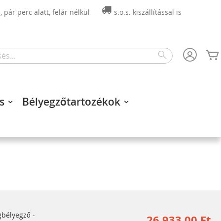
 pár perc alatt, felár nélkül
s.o.s. kiszállítással is
Search
s
Bélyegzőtartozékok
bélyegző -
26 933,00 Ft