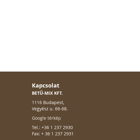
Kapcsolat
BETŰ-MIX KFT.
1116 Budapest,
Vegyész u. 66-68.
Google térkép
Tel.: +36 1 237 2930
Fax: + 36 1 237 2931