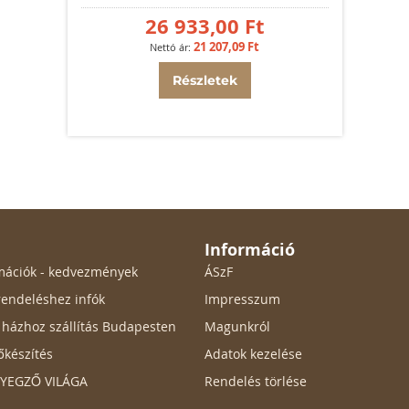
26 933,00 Ft
21 207,09 Ft
Részletek
Információ
ormációk - kedvezmények
ÁSzF
endeléshez infók
Impresszum
ő házhoz szállítás Budapesten
Magunkról
őkészítés
Adatok kezelése
ÉLYEGZŐ VILÁGA
Rendelés törlése