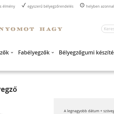
is élmény
egyszerű bélyegzőrendelés
helyben azonnal,
Search
gzők
Fabélyegzők
Bélyegzőgumi készíté
yegző
A legnagyobb dátum + szöveg