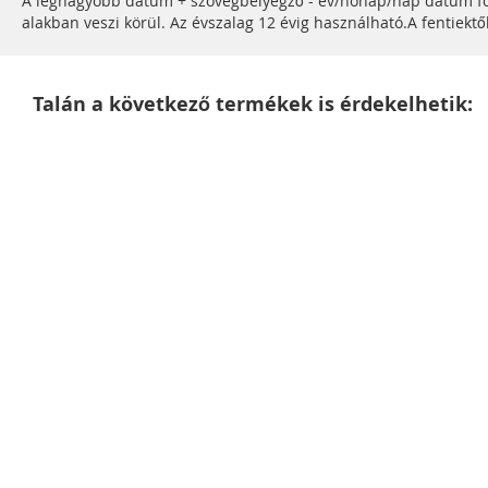
A legnagyobb dátum + szövegbélyegző - év/hónap/nap dátum for
alakban veszi körül. Az évszalag 12 évig használható.A fentiektő
Talán a következő termékek is érdekelhetik: