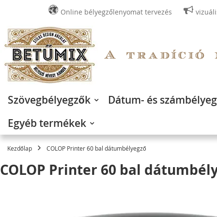
Online bélyegzőlenyomat tervezés
vizuál
Ugrás
a
tartalomhoz
Szövegbélyegzők
Dátum- és számbélye
Egyéb termékek
Kezdőlap
COLOP Printer 60 bal dátumbélyegző
COLOP Printer 60 bal dátumbél
Ugrás
a
képgaléria