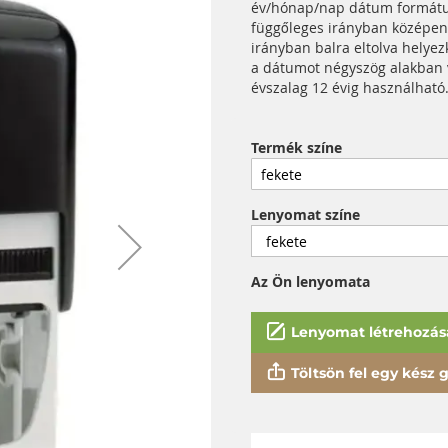
év/hónap/nap dátum formát
függőleges irányban középen,
irányban balra eltolva helyez
a dátumot négyszög alakban v
évszalag 12 évig használható
Termék színe
Lenyomat színe
Az Ön lenyomata
Lenyomat létrehozás
Töltsön fel egy kész gy