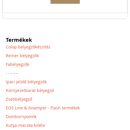
Termékek
Colop bélyegzőkészítés
Reiner bélyegzők
Fabélyegzők
- - - - -
Ipari jelölő bélyegzők
Környezetbarát bélyegző
Zsebbélyegző
EOS Line & Xstamper - Flash termékek
Dombornyomók
Kutya-macska biléta