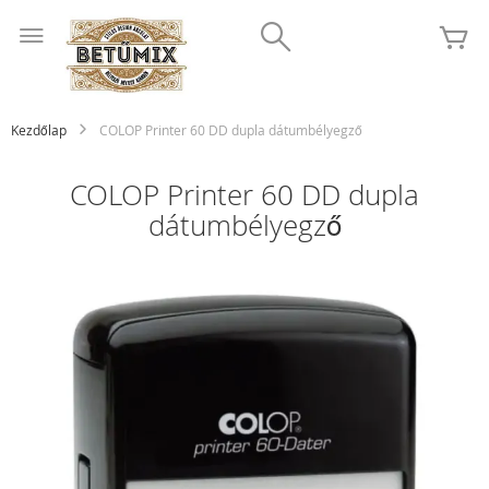
Ugrás
Search
a
K
tartalomhoz
Kezdőlap
COLOP Printer 60 DD dupla dátumbélyegző
COLOP Printer 60 DD dupla
dátumbélyegző
Ugrás
a
képgaléria
végére