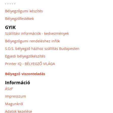
- - - - -
Bélyegzőgumi készítés
Bélyegzőfestékek
GYIK
Szállítási információk - kedvezmények
Bélyegzőgumi rendeléshez infók
S.O.S. bélyegző házhoz szállítás Budapesten
Egyedi bélyegzőkészítés
Printer IQ - BÉLYEGZŐ VILÁGA
Bélyegző viszonteladás
Információ
ÁSzF
Impresszum
Magunkról
Adatok kezelése