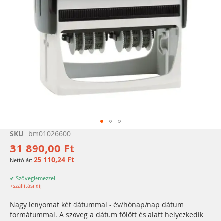
Ugrás
SKU
bm01026600
a
31 890,00 Ft
képgaléria
25 110,24 Ft
elejére
✔ Szöveglemezzel
+szállítási díj
Nagy lenyomat két dátummal - év/hónap/nap dátum
formátummal. A szöveg a dátum fölött és alatt helyezkedik