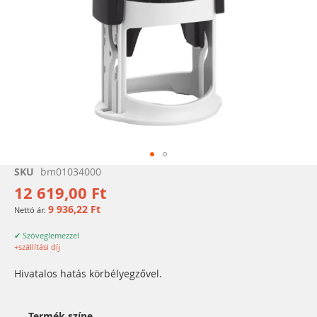
Ugrás
SKU
bm01034000
a
12 619,00 Ft
képgaléria
9 936,22 Ft
elejére
✔ Szöveglemezzel
+szállítási díj
Hivatalos hatás körbélyegzővel.
Termék színe