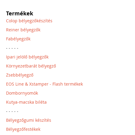
Termékek
Colop bélyegzőkészítés
Reiner bélyegzők
Fabélyegzők
- - - - -
Ipari jelölő bélyegzők
Környezetbarát bélyegző
Zsebbélyegző
EOS Line & Xstamper - Flash termékek
Dombornyomók
Kutya-macska biléta
- - - - -
Bélyegzőgumi készítés
Bélyegzőfestékek