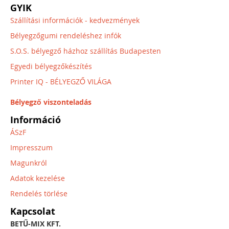
GYIK
Szállítási információk - kedvezmények
Bélyegzőgumi rendeléshez infók
S.O.S. bélyegző házhoz szállítás Budapesten
Egyedi bélyegzőkészítés
Printer IQ - BÉLYEGZŐ VILÁGA
Bélyegző viszonteladás
Információ
ÁSzF
Impresszum
Magunkról
Adatok kezelése
Rendelés törlése
Kapcsolat
BETŰ-MIX KFT.