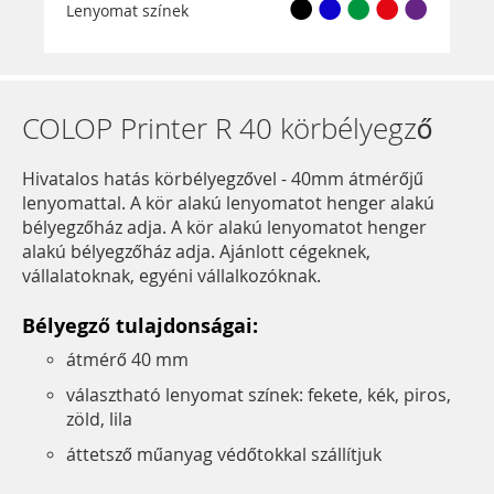
Lenyomat színek
COLOP Printer R 40 körbélyegző
Hivatalos hatás körbélyegzővel - 40mm átmérőjű
lenyomattal. A kör alakú lenyomatot henger alakú
bélyegzőház adja. A kör alakú lenyomatot henger
alakú bélyegzőház adja. Ajánlott cégeknek,
vállalatoknak, egyéni vállalkozóknak.
Bélyegző tulajdonságai:
átmérő 40 mm
választható lenyomat színek: fekete, kék, piros,
zöld, lila
áttetsző műanyag védőtokkal szállítjuk