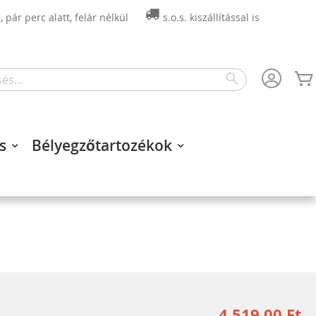
 pár perc alatt, felár nélkül
s.o.s. kiszállítással is
Search
s
Bélyegzőtartozékok
4 519,00 Ft