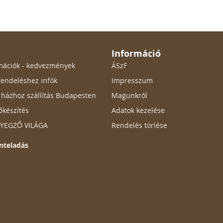
Információ
ormációk - kedvezmények
ÁSzF
endeléshez infók
Impresszum
ő házhoz szállítás Budapesten
Magunkról
őkészítés
Adatok kezelése
ÉLYEGZŐ VILÁGA
Rendelés törlése
nteladás