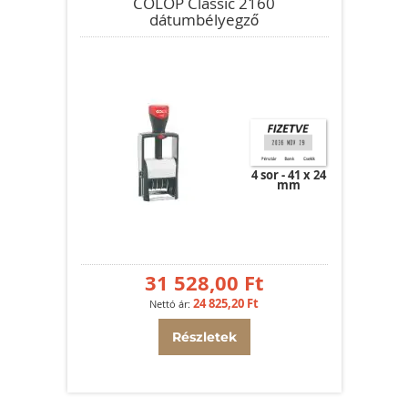
COLOP Classic 2160
dátumbélyegző
4 sor
41 x 24
mm
31 528,00 Ft
24 825,20 Ft
Részletek