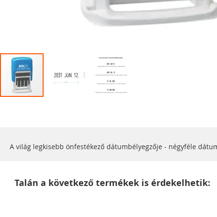
Ugrás
a
képgaléria
elejére
A világ legkisebb önfestékező dátumbélyegzője - négyféle dátum
Talán a következő termékek is érdekelhetik: