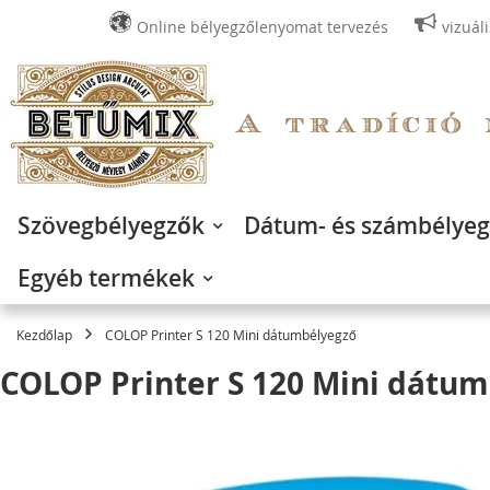
Online bélyegzőlenyomat tervezés
vizuál
Ugrás
a
tartalomhoz
Szövegbélyegzők
Dátum- és számbélye
Egyéb termékek
Kezdőlap
COLOP Printer S 120 Mini dátumbélyegző
COLOP Printer S 120 Mini dátu
Ugrás
a
képgaléria