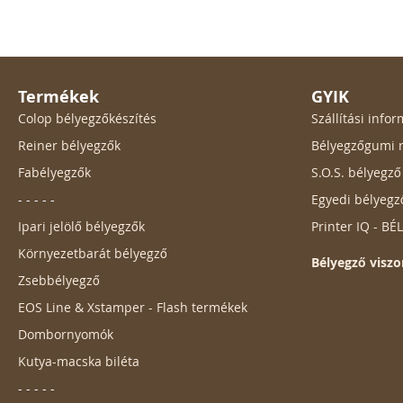
Termékek
GYIK
Colop bélyegzőkészítés
Szállítási inf
Reiner bélyegzők
Bélyegzőgumi r
Fabélyegzők
S.O.S. bélyegz
- - - - -
Egyedi bélyegz
Ipari jelölő bélyegzők
Printer IQ - B
Környezetbarát bélyegző
Bélyegző viszo
Zsebbélyegző
EOS Line & Xstamper - Flash termékek
Dombornyomók
Kutya-macska biléta
- - - - -