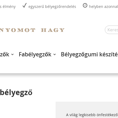
is élmény
egyszerű bélyegzőrendelés
helyben azonnal,
Search
gzők
Fabélyegzők
Bélyegzőgumi készíté
mbélyegző
A világ legkisebb önfestékező