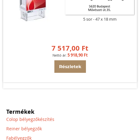
5 sor
47 x 18 mm
7 517,00 Ft
5 918,90 Ft
Részletek
Termékek
Colop bélyegzőkészítés
Reiner bélyegzők
Fabélyegzők