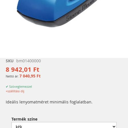
Ugrás
SKU
bm01400000
a
8 942,01 Ft
képgaléria
7 040,95 Ft
elejére
✔ Szöveglemezzel
+szállítási díj
Ideális lenyomatméret minimális foglalatban.
Termék színe