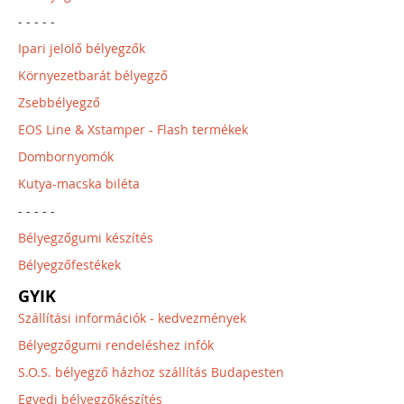
- - - - -
Ipari jelölő bélyegzők
Környezetbarát bélyegző
Zsebbélyegző
EOS Line & Xstamper - Flash termékek
Dombornyomók
Kutya-macska biléta
- - - - -
Bélyegzőgumi készítés
Bélyegzőfestékek
GYIK
Szállítási információk - kedvezmények
Bélyegzőgumi rendeléshez infók
S.O.S. bélyegző házhoz szállítás Budapesten
Egyedi bélyegzőkészítés