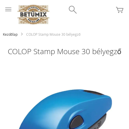
Ugrás
Search
a
K
tartalomhoz
Kezdőlap
COLOP Stamp Mouse 30 bélyegző
COLOP Stamp Mouse 30 bélyegző
Ugrás
a
képgaléria
végére