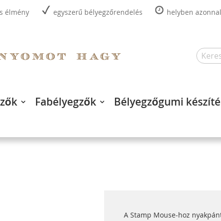
is élmény
egyszerű bélyegzőrendelés
helyben azonnal,
Search
gzők
Fabélyegzők
Bélyegzőgumi készíté
A Stamp Mouse-hoz nyakpánt 