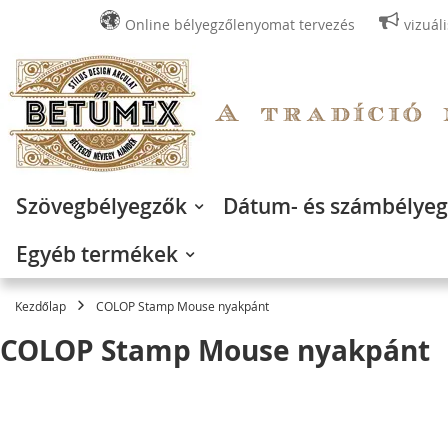
Online bélyegzőlenyomat tervezés
vizuál
Ugrás
a
tartalomhoz
Szövegbélyegzők
Dátum- és számbélye
Egyéb termékek
Kezdőlap
COLOP Stamp Mouse nyakpánt
COLOP Stamp Mouse nyakpánt
Ugrás
a
képgaléria