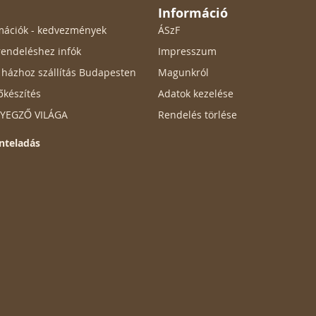
Információ
ormációk - kedvezmények
ÁSzF
endeléshez infók
Impresszum
ő házhoz szállítás Budapesten
Magunkról
őkészítés
Adatok kezelése
ÉLYEGZŐ VILÁGA
Rendelés törlése
nteladás