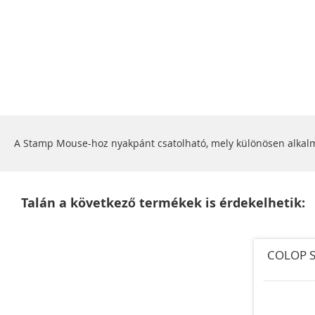
Ugrás
a
képgaléria
elejére
A Stamp Mouse-hoz nyakpánt csatolható, mely különösen alkalmas
Talán a következő termékek is érdekelhetik:
COLOP S