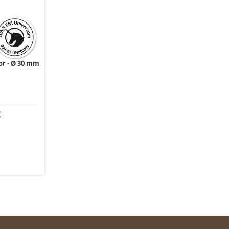
or
Ø 30 mm
t