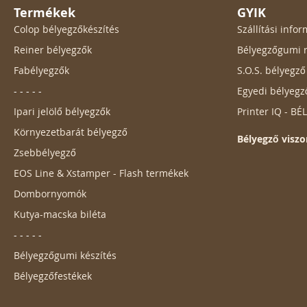
Termékek
GYIK
Colop bélyegzőkészítés
Szállítási inf
Reiner bélyegzők
Bélyegzőgumi r
Fabélyegzők
S.O.S. bélyegz
- - - - -
Egyedi bélyegz
Ipari jelölő bélyegzők
Printer IQ - B
Környezetbarát bélyegző
Bélyegző viszo
Zsebbélyegző
EOS Line & Xstamper - Flash termékek
Dombornyomók
Kutya-macska biléta
- - - - -
Bélyegzőgumi készítés
Bélyegzőfestékek