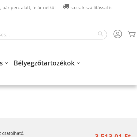
 pár perc alatt, felár nélkül
s.o.s. kiszállítással is
Search
s
Bélyegzőtartozékok
csatolható.
3 513,01 Ft