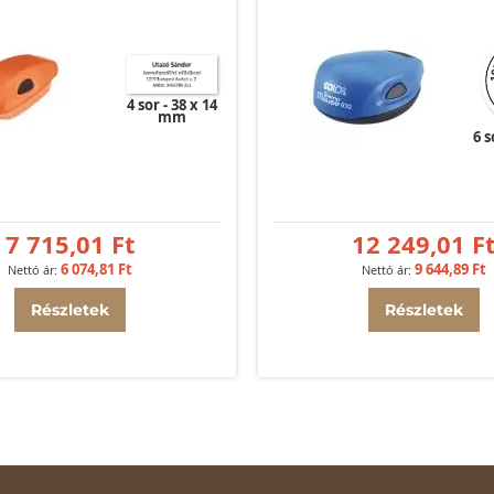
4 sor
38 x 14
mm
6 s
7 715,01 Ft
12 249,01 F
6 074,81 Ft
9 644,89 Ft
Részletek
Részletek