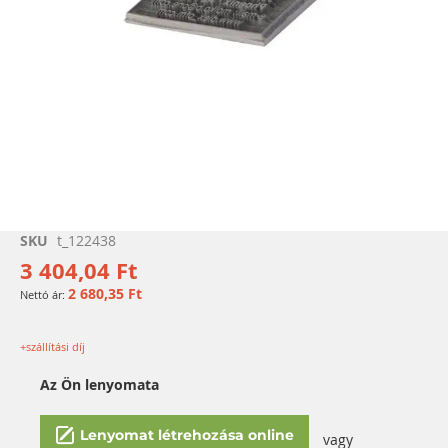
Ugrás
SKU
t_122438
a
3 404,04 Ft
képgaléria
2 680,35 Ft
elejére
+szállítási díj
Az Ön lenyomata
Lenyomat létrehozása online
vagy