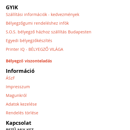
GYIK
Szállítási információk - kedvezmények
Bélyegzőgumi rendeléshez infók
S.O.S. bélyegző házhoz szállítás Budapesten
Egyedi bélyegzőkészítés
Printer IQ - BÉLYEGZŐ VILÁGA
Bélyegző viszonteladás
Információ
ÁSzF
Impresszum
Magunkról
Adatok kezelése
Rendelés törlése
Kapcsolat
BETŰ-MIX KFT.