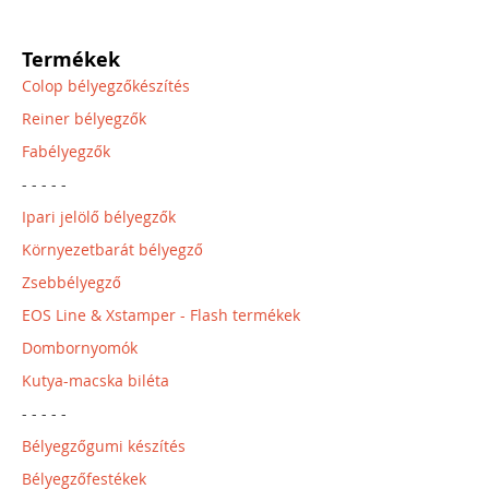
Termékek
Colop bélyegzőkészítés
Reiner bélyegzők
Fabélyegzők
- - - - -
Ipari jelölő bélyegzők
Környezetbarát bélyegző
Zsebbélyegző
EOS Line & Xstamper - Flash termékek
Dombornyomók
Kutya-macska biléta
- - - - -
Bélyegzőgumi készítés
Bélyegzőfestékek