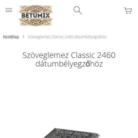
Ugrás
Search
a
K
tartalomhoz
Kezdőlap
Szöveglemez Classic 2460 dátumbélyegzőhöz
Szöveglemez Classic 2460
dátumbélyegzőhöz
Ugrás
a
képgaléria
végére