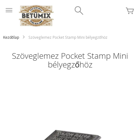
Ugrás
Search
a
K
tartalomhoz
Kezdőlap
Szöveglemez Pocket Stamp Mini bélyegzőhöz
Szöveglemez Pocket Stamp Mini
bélyegzőhöz
Ugrás
a
képgaléria
végére