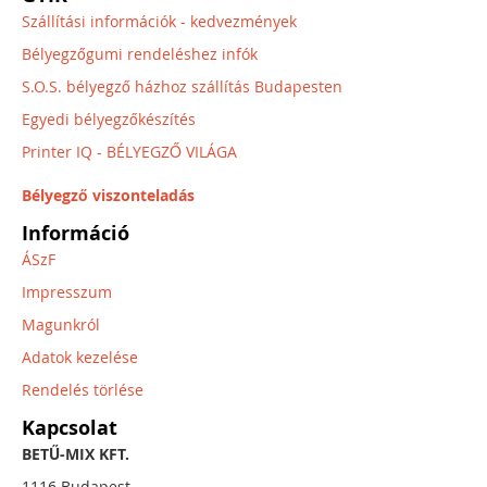
Szállítási információk - kedvezmények
Bélyegzőgumi rendeléshez infók
S.O.S. bélyegző házhoz szállítás Budapesten
Egyedi bélyegzőkészítés
Printer IQ - BÉLYEGZŐ VILÁGA
Bélyegző viszonteladás
Információ
ÁSzF
Impresszum
Magunkról
Adatok kezelése
Rendelés törlése
Kapcsolat
BETŰ-MIX KFT.
1116 Budapest,