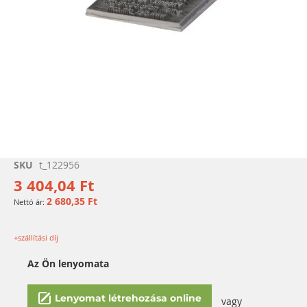
Ugrás
SKU
t_122956
a
3 404,04 Ft
képgaléria
2 680,35 Ft
elejére
+szállítási díj
Az Ön lenyomata
Lenyomat létrehozása online
vagy