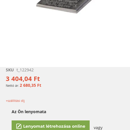
Ugrás
SKU
t_122942
a
3 404,04 Ft
képgaléria
2 680,35 Ft
elejére
+szállítási díj
Az Ön lenyomata
Lenyomat létrehozása online
vagy