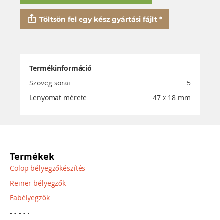
Töltsön fel egy kész gyártási fájlt *
Termékinformáció
Szöveg sorai
5
Lenyomat mérete
47 x 18 mm
Termékek
Colop bélyegzőkészítés
Reiner bélyegzők
Fabélyegzők
- - - - -