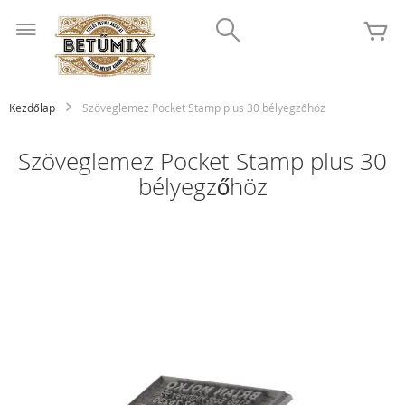
Ugrás
Search
a
K
tartalomhoz
Kezdőlap
Szöveglemez Pocket Stamp plus 30 bélyegzőhöz
Szöveglemez Pocket Stamp plus 30
bélyegzőhöz
Ugrás
a
képgaléria
végére