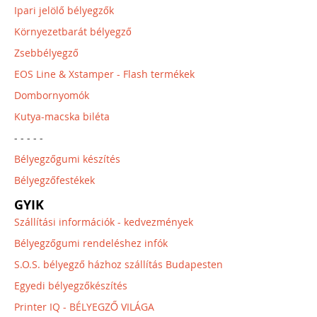
Ipari jelölő bélyegzők
Környezetbarát bélyegző
Zsebbélyegző
EOS Line & Xstamper - Flash termékek
Dombornyomók
Kutya-macska biléta
- - - - -
Bélyegzőgumi készítés
Bélyegzőfestékek
GYIK
Szállítási információk - kedvezmények
Bélyegzőgumi rendeléshez infók
S.O.S. bélyegző házhoz szállítás Budapesten
Egyedi bélyegzőkészítés
Printer IQ - BÉLYEGZŐ VILÁGA