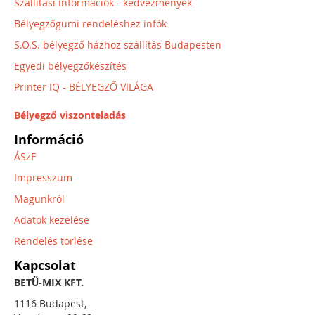
Szállítási információk - kedvezmények
Bélyegzőgumi rendeléshez infók
S.O.S. bélyegző házhoz szállítás Budapesten
Egyedi bélyegzőkészítés
Printer IQ - BÉLYEGZŐ VILÁGA
Bélyegző viszonteladás
Információ
ÁSzF
Impresszum
Magunkról
Adatok kezelése
Rendelés törlése
Kapcsolat
BETŰ-MIX KFT.
1116 Budapest,