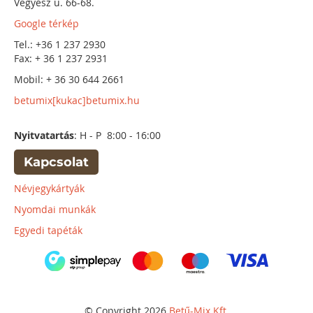
Vegyész u. 66-68.
Google térkép
Tel.: +36 1 237 2930
Fax: + 36 1 237 2931
Mobil: + 36 30 644 2661
betumix[kukac]betumix.hu
Nyitvatartás
: H - P 8:00 - 16:00
Kapcsolat
Névjegykártyák
Nyomdai munkák
Egyedi tapéták
© Copyright 2026
Betű-Mix Kft.