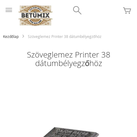
Ugrás
Search
a
K
tartalomhoz
Kezdőlap
Szöveglemez Printer 38 dátumbélyegzőhöz
Szöveglemez Printer 38
dátumbélyegzőhöz
Ugrás
a
képgaléria
végére