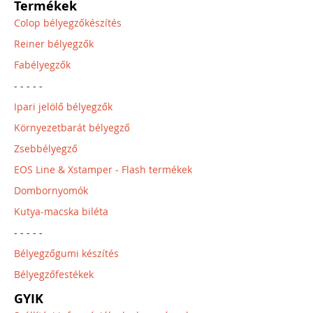
Termékek
Colop bélyegzőkészítés
Reiner bélyegzők
Fabélyegzők
- - - - -
Ipari jelölő bélyegzők
Környezetbarát bélyegző
Zsebbélyegző
EOS Line & Xstamper - Flash termékek
Dombornyomók
Kutya-macska biléta
- - - - -
Bélyegzőgumi készítés
Bélyegzőfestékek
GYIK