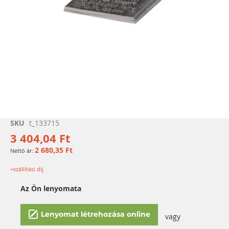
Ugrás
SKU
t_133715
a
3 404,04 Ft
képgaléria
2 680,35 Ft
elejére
+szállítási díj
Az Ön lenyomata
Lenyomat létrehozása online
vagy