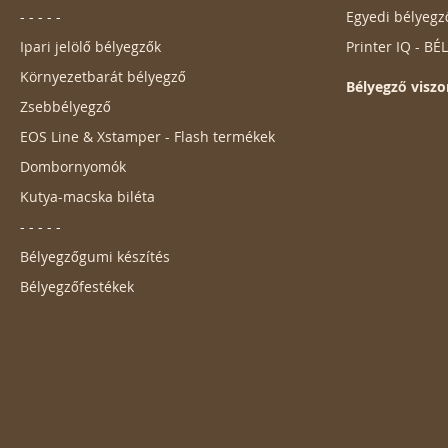
- - - - -
Egyedi bélyegz
Ipari jelölő bélyegzők
Printer IQ - B
Környezetbarát bélyegző
Bélyegző viszo
Zsebbélyegző
EOS Line & Xstamper - Flash termékek
Dombornyomók
Kutya-macska biléta
- - - - -
Bélyegzőgumi készítés
Bélyegzőfestékek