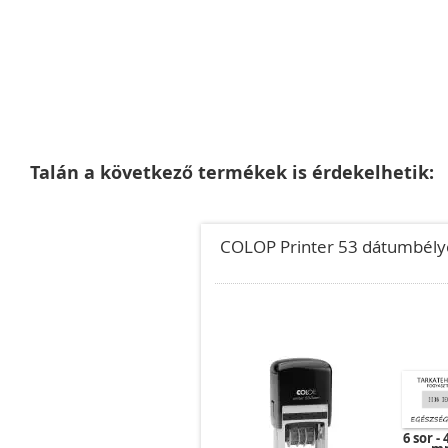
Ugrás
a
képgaléria
Talán a következő termékek is érdekelhetik:
elejére
COLOP Printer 53 dátumbély
6 sor