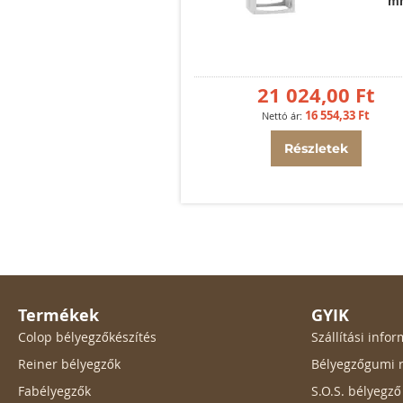
m
21 024,00 Ft
16 554,33 Ft
Részletek
Termékek
GYIK
Colop bélyegzőkészítés
Szállítási inf
Reiner bélyegzők
Bélyegzőgumi r
Fabélyegzők
S.O.S. bélyegz