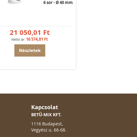
6 sor
Ø 40 mm
21 050,01 Ft
16 574,81 Ft
Részletek
Kapcsolat
BETŰ-MIX KFT.
1116 Budapest,
Vegyész u. 66-68.