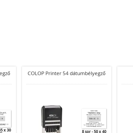
egző
COLOP Printer 54 dátumbélyegző
45 x 30
8 sor
50 x 40