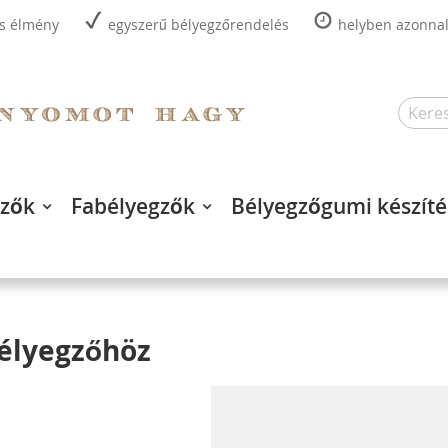
is élmény
egyszerű bélyegzőrendelés
helyben azonnal,
Search
gzők
Fabélyegzők
Bélyegzőgumi készíté
élyegzőhöz