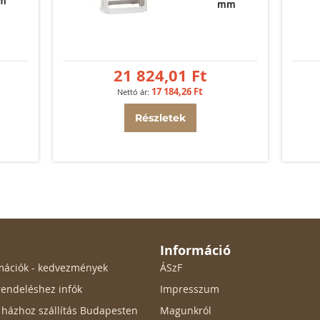
m
mm
21 824,01 Ft
17 184,26 Ft
Részletek
Információ
ormációk - kedvezmények
ÁSzF
endeléshez infók
Impresszum
ő házhoz szállítás Budapesten
Magunkról