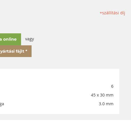
+szállítási díj
vagy
a online
ártási fájlt *
6
45 x 30 mm
ga
3.0 mm