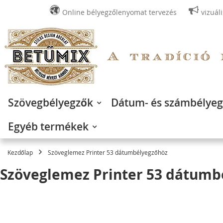
Online bélyegzőlenyomat tervezés
vizuál
Ugrás
a
tartalomhoz
Szövegbélyegzők
Dátum- és számbélye
Egyéb termékek
Kezdőlap
Szöveglemez Printer 53 dátumbélyegzőhöz
Szöveglemez Printer 53 dátumb
Ugrás
a
képgaléria