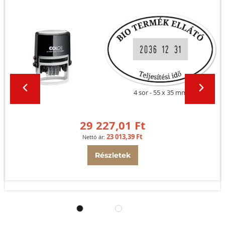
4 sor
55 x 35 mm
29 227,01 Ft
23 013,39 Ft
Részletek