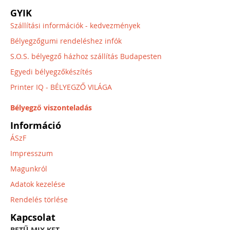
GYIK
Szállítási információk - kedvezmények
Bélyegzőgumi rendeléshez infók
S.O.S. bélyegző házhoz szállítás Budapesten
Egyedi bélyegzőkészítés
Printer IQ - BÉLYEGZŐ VILÁGA
Bélyegző viszonteladás
Információ
ÁSzF
Impresszum
Magunkról
Adatok kezelése
Rendelés törlése
Kapcsolat
BETŰ-MIX KFT.