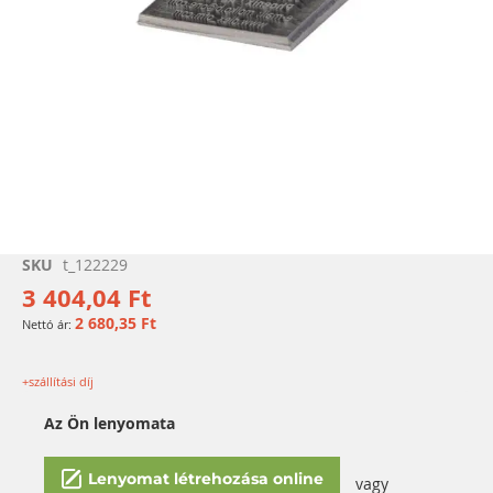
Ugrás
SKU
t_122229
a
3 404,04 Ft
képgaléria
2 680,35 Ft
elejére
+szállítási díj
Az Ön lenyomata
Lenyomat létrehozása online
vagy