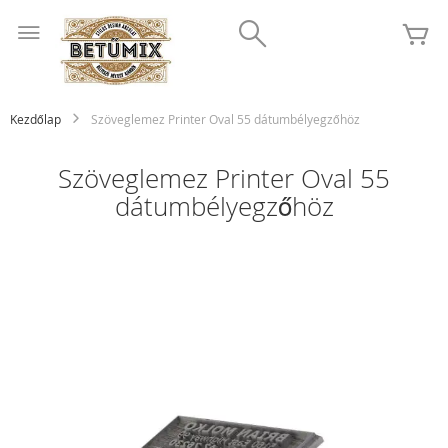
Ugrás
Search
a
K
tartalomhoz
Kezdőlap
Szöveglemez Printer Oval 55 dátumbélyegzőhöz
Szöveglemez Printer Oval 55
dátumbélyegzőhöz
Ugrás
a
képgaléria
végére