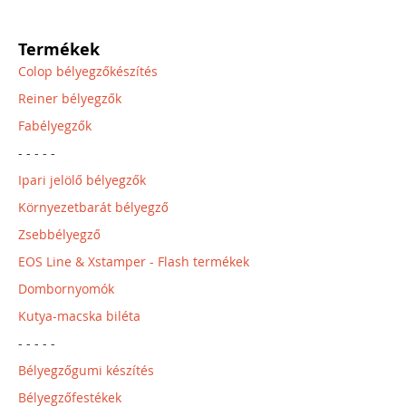
Termékek
Colop bélyegzőkészítés
Reiner bélyegzők
Fabélyegzők
- - - - -
Ipari jelölő bélyegzők
Környezetbarát bélyegző
Zsebbélyegző
EOS Line & Xstamper - Flash termékek
Dombornyomók
Kutya-macska biléta
- - - - -
Bélyegzőgumi készítés
Bélyegzőfestékek