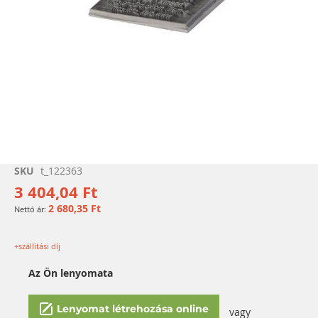
Ugrás
SKU
t_122363
a
3 404,04 Ft
képgaléria
2 680,35 Ft
elejére
+szállítási díj
Az Ön lenyomata
Lenyomat létrehozása online
vagy