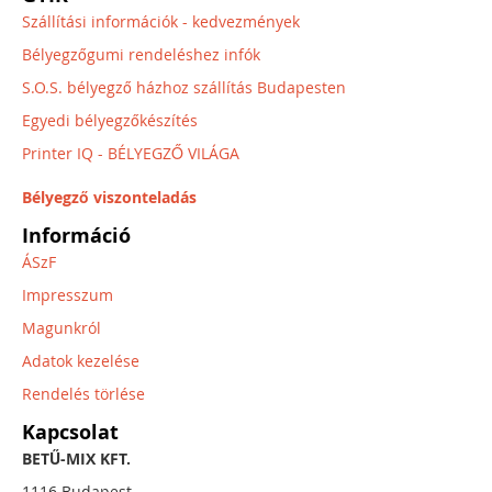
Szállítási információk - kedvezmények
Bélyegzőgumi rendeléshez infók
S.O.S. bélyegző házhoz szállítás Budapesten
Egyedi bélyegzőkészítés
Printer IQ - BÉLYEGZŐ VILÁGA
Bélyegző viszonteladás
Információ
ÁSzF
Impresszum
Magunkról
Adatok kezelése
Rendelés törlése
Kapcsolat
BETŰ-MIX KFT.
1116 Budapest,