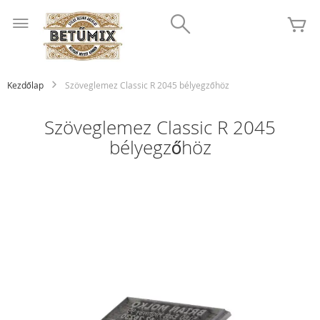
Ugrás
Search
a
K
tartalomhoz
Kezdőlap
Szöveglemez Classic R 2045 bélyegzőhöz
Szöveglemez Classic R 2045
bélyegzőhöz
Ugrás
a
képgaléria
végére