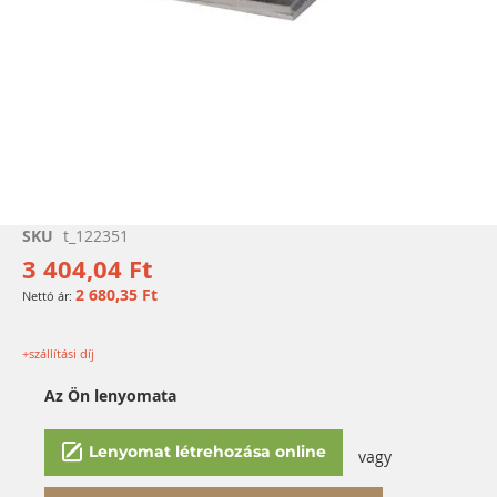
Ugrás
SKU
t_122351
a
3 404,04 Ft
képgaléria
2 680,35 Ft
elejére
+szállítási díj
Az Ön lenyomata
Lenyomat létrehozása online
vagy