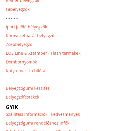
Reiner bélyegzők
Fabélyegzők
- - - - -
Ipari jelölő bélyegzők
Környezetbarát bélyegző
Zsebbélyegző
EOS Line & Xstamper - Flash termékek
Dombornyomók
Kutya-macska biléta
- - - - -
Bélyegzőgumi készítés
Bélyegzőfestékek
GYIK
Szállítási információk - kedvezmények
Bélyegzőgumi rendeléshez infók