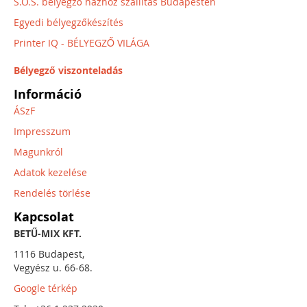
S.O.S. bélyegző házhoz szállítás Budapesten
Egyedi bélyegzőkészítés
Printer IQ - BÉLYEGZŐ VILÁGA
Bélyegző viszonteladás
Információ
ÁSzF
Impresszum
Magunkról
Adatok kezelése
Rendelés törlése
Kapcsolat
BETŰ-MIX KFT.
1116 Budapest,
Vegyész u. 66-68.
Google térkép