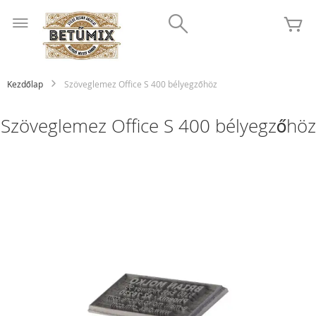
Ugrás
Search
a
K
tartalomhoz
Kezdőlap
Szöveglemez Office S 400 bélyegzőhöz
Szöveglemez Office S 400 bélyegzőhöz
Ugrás
a
képgaléria
végére