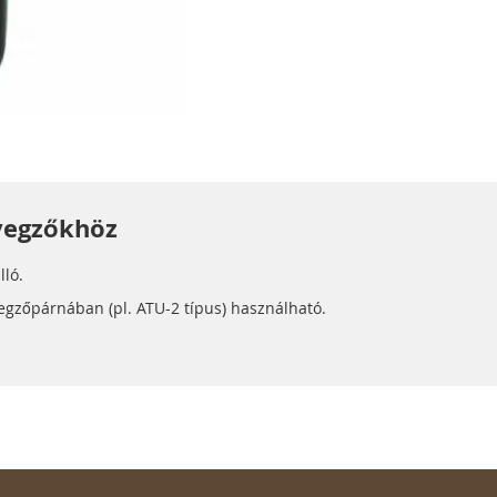
lyegzőkhöz
lló.
gzőpárnában (pl. ATU-2 típus) használható.