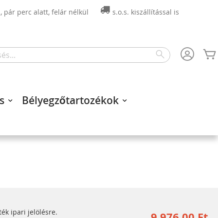
 pár perc alatt, felár nélkül
s.o.s. kiszállítással is
Search
s
Bélyegzőtartozékok
k ipari jelölésre.
9 976,00 Ft