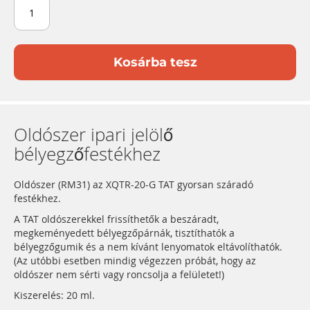
Kosárba tesz
Oldószer ipari jelölő
bélyegzőfestékhez
Oldószer (RM31) az XQTR-20-G TAT gyorsan száradó
festékhez.
A TAT oldószerekkel frissíthetők a beszáradt,
megkeményedett bélyegzőpárnák, tisztíthatók a
bélyegzőgumik és a nem kívánt lenyomatok eltávolíthatók.
(Az utóbbi esetben mindig végezzen próbát, hogy az
oldószer nem sérti vagy roncsolja a felületet!)
Kiszerelés: 20 ml.