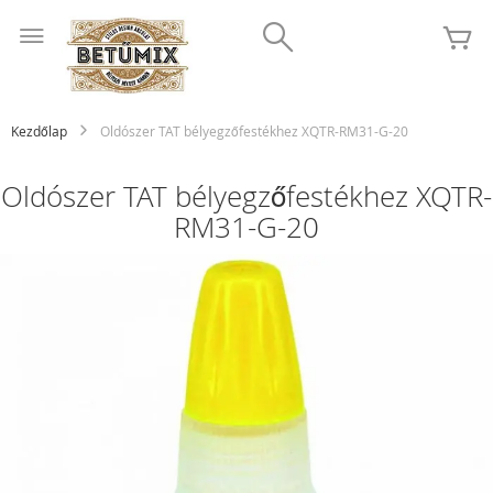
Ugrás
Search
a
K
tartalomhoz
Kezdőlap
Oldószer TAT bélyegzőfestékhez XQTR-RM31-G-20
Oldószer TAT bélyegzőfestékhez XQTR-
RM31-G-20
Ugrás
a
képgaléria
végére