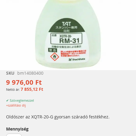
Ugrás
SKU
bm14080400
a
9 976,00 Ft
képgaléria
7 855,12 Ft
elejére
✔ Szöveglemezzel
+szállítási díj
Oldószer az XQTR-20-G gyorsan száradó festékhez.
Mennyiség