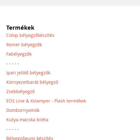
Termékek
Colop bélyegzőkészítés
Reiner bélyegzők
Fabélyegzők
- - - - -
Ipari jelölő bélyegzők
Környezetbarát bélyegző
Zsebbélyegző
EOS Line & Xstamper - Flash termékek
Dombornyomók
Kutya-macska biléta
- - - - -
Bélyegzőgumi készítés