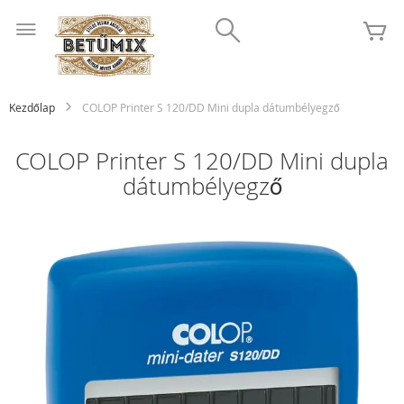
Ugrás
Search
a
K
tartalomhoz
Kezdőlap
COLOP Printer S 120/DD Mini dupla dátumbélyegző
COLOP Printer S 120/DD Mini dupla
dátumbélyegző
Ugrás
a
képgaléria
végére