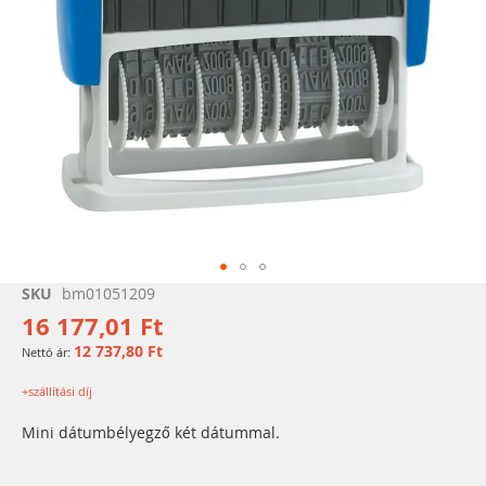
Ugrás
SKU
bm01051209
a
16 177,01 Ft
képgaléria
12 737,80 Ft
elejére
+szállítási díj
Mini dátumbélyegző két dátummal.