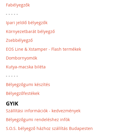
Fabélyegzők
- - - - -
Ipari jelölő bélyegzők
Környezetbarát bélyegző
Zsebbélyegző
EOS Line & Xstamper - Flash termékek
Dombornyomók
Kutya-macska biléta
- - - - -
Bélyegzőgumi készítés
Bélyegzőfestékek
GYIK
Szállítási információk - kedvezmények
Bélyegzőgumi rendeléshez infók
S.O.S. bélyegző házhoz szállítás Budapesten