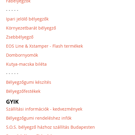
Fabélyegzők
- - - - -
Ipari jelölő bélyegzők
Környezetbarát bélyegző
Zsebbélyegző
EOS Line & Xstamper - Flash termékek
Dombornyomók
Kutya-macska biléta
- - - - -
Bélyegzőgumi készítés
Bélyegzőfestékek
GYIK
Szállítási információk - kedvezmények
Bélyegzőgumi rendeléshez infók
S.O.S. bélyegző házhoz szállítás Budapesten