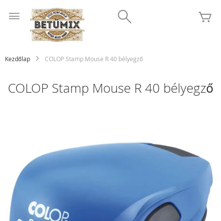
Ugrás
Search
a
K
tartalomhoz
Kezdőlap
COLOP Stamp Mouse R 40 bélyegző
COLOP Stamp Mouse R 40 bélyegző
Ugrás
a
képgaléria
végére