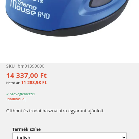
Ugrás
SKU
bm01390000
a
14 337,00 Ft
képgaléria
11 288,98 Ft
elejére
✔ Szöveglemezzel
+szállítási díj
Otthoni és irodai használatra egyaránt ajánlott.
Termék színe