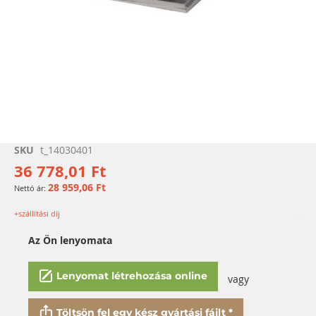
Ugrás
SKU
t_14030401
a
36 778,01 Ft
képgaléria
28 959,06 Ft
elejére
+szállítási díj
Az Ön lenyomata
Lenyomat létrehozása online
vagy
Töltsön fel egy kész gyártási fájlt *