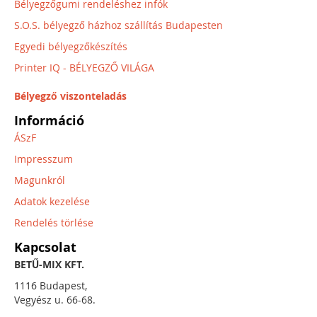
Bélyegzőgumi rendeléshez infók
S.O.S. bélyegző házhoz szállítás Budapesten
Egyedi bélyegzőkészítés
Printer IQ - BÉLYEGZŐ VILÁGA
Bélyegző viszonteladás
Információ
ÁSzF
Impresszum
Magunkról
Adatok kezelése
Rendelés törlése
Kapcsolat
BETŰ-MIX KFT.
1116 Budapest,
Vegyész u. 66-68.