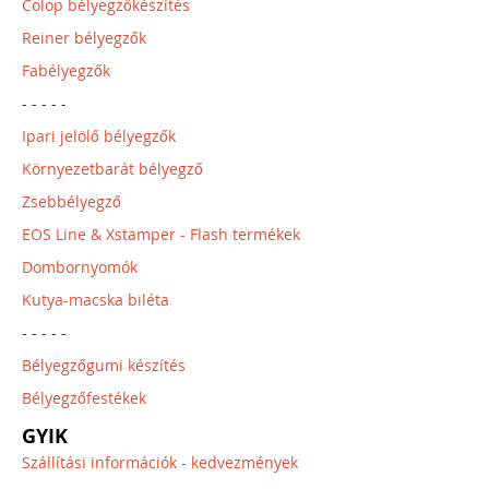
Colop bélyegzőkészítés
Reiner bélyegzők
Fabélyegzők
- - - - -
Ipari jelölő bélyegzők
Környezetbarát bélyegző
Zsebbélyegző
EOS Line & Xstamper - Flash termékek
Dombornyomók
Kutya-macska biléta
- - - - -
Bélyegzőgumi készítés
Bélyegzőfestékek
GYIK
Szállítási információk - kedvezmények