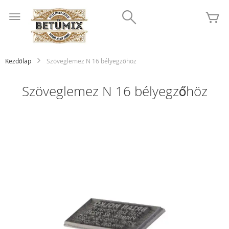
Ugrás
Search
a
K
tartalomhoz
Kezdőlap
Szöveglemez N 16 bélyegzőhöz
Szöveglemez N 16 bélyegzőhöz
Ugrás
a
képgaléria
végére