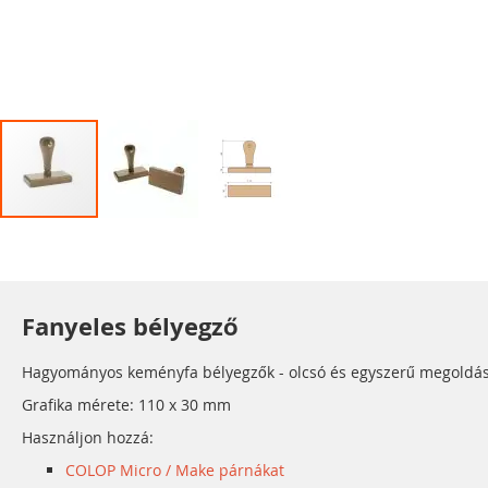
Ugrás
a
képgaléria
elejére
Fanyeles bélyegző
Hagyományos keményfa bélyegzők - olcsó és egyszerű megoldás. T
Grafika mérete: 110 x 30 mm
Használjon hozzá:
COLOP Micro / Make párnákat