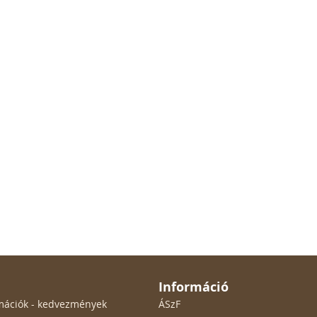
Információ
ormációk - kedvezmények
ÁSzF