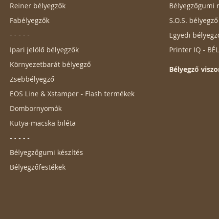
Reiner bélyegzők
Bélyegzőgumi r
Fabélyegzők
S.O.S. bélyegz
- - - - -
Egyedi bélyegz
Ipari jelölő bélyegzők
Printer IQ - B
Környezetbarát bélyegző
Bélyegző viszo
Zsebbélyegző
EOS Line & Xstamper - Flash termékek
Dombornyomók
Kutya-macska biléta
- - - - -
Bélyegzőgumi készítés
Bélyegzőfestékek