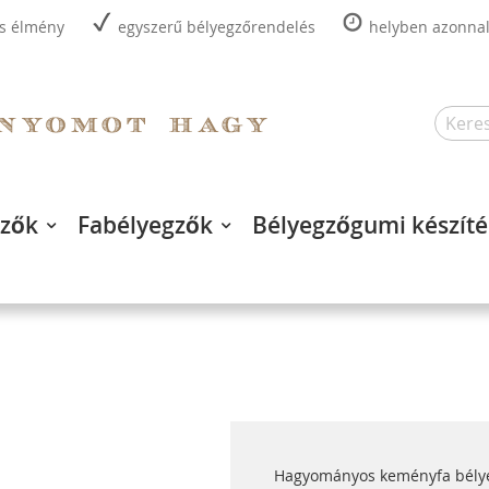
is élmény
egyszerű bélyegzőrendelés
helyben azonnal,
Search
gzők
Fabélyegzők
Bélyegzőgumi készíté
Hagyományos keményfa bélyeg