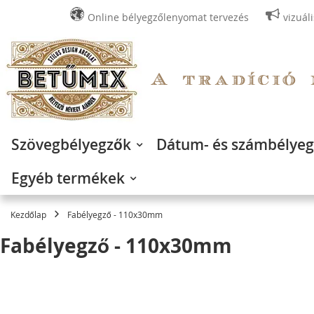
Online bélyegzőlenyomat tervezés
vizuál
Ugrás
a
tartalomhoz
Szövegbélyegzők
Dátum- és számbélye
Egyéb termékek
Kezdőlap
Fabélyegző - 110x30mm
Fabélyegző - 110x30mm
Ugrás
a
képgaléria