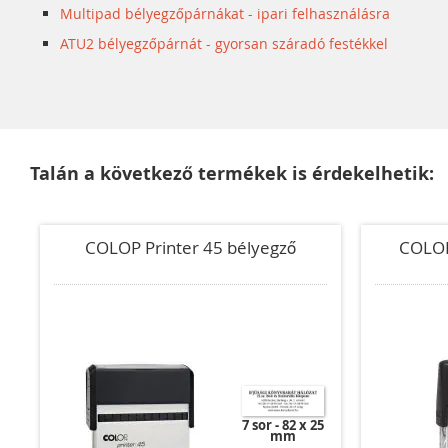
Multipad bélyegzőpárnákat - ipari felhasználásra
ATU2 bélyegzőpárnát - gyorsan száradó festékkel
Talán a következő termékek is érdekelhetik:
COLOP Printer 45 bélyegző
COLOP
7 sor
82 x 25
mm