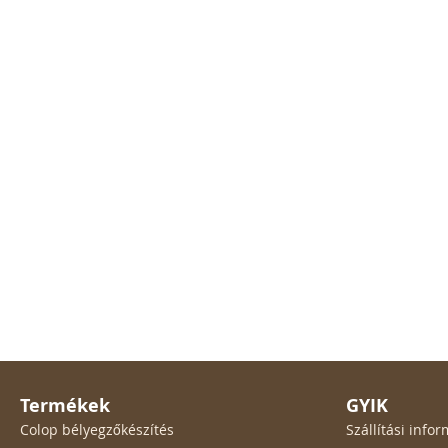
Termékek
GYIK
Colop bélyegzőkészítés
Szállítási inf