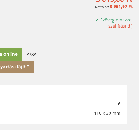
3 951,97 Ft
✔ Szöveglemezzel
+szállítási díj
vagy
a online
ártási fájlt *
6
110 x 30 mm