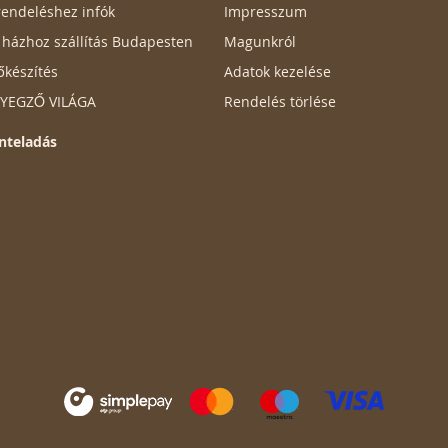
endeléshez infók
Impresszum
ő házhoz szállítás Budapesten
Magunkról
őkészítés
Adatok kezelése
ÉLYEGZŐ VILÁGA
Rendelés törlése
nteladás