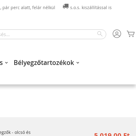
 pár perc alatt, felár nélkül
s.o.s. kiszállítással is
Search
s
Bélyegzőtartozékok
zők - olcsó és
5 019,00 Ft