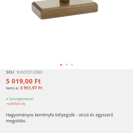
Ugrás
SKU
bm05312080
a
5 019,00 Ft
képgaléria
3 951,97 Ft
elejére
✔ Szöveglemezzel
+szállítási díj
Hagyományos keményfa bélyegzők - olcsó és egyszerű
megoldás.