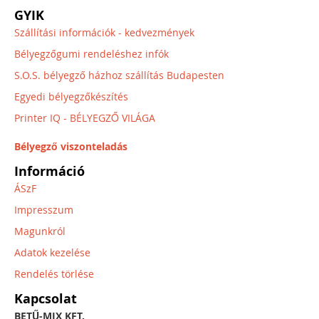
GYIK
Szállítási információk - kedvezmények
Bélyegzőgumi rendeléshez infók
S.O.S. bélyegző házhoz szállítás Budapesten
Egyedi bélyegzőkészítés
Printer IQ - BÉLYEGZŐ VILÁGA
Bélyegző viszonteladás
Információ
ÁSzF
Impresszum
Magunkról
Adatok kezelése
Rendelés törlése
Kapcsolat
BETŰ-MIX KFT.