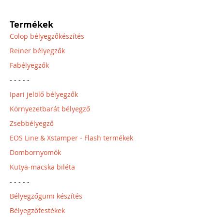
Termékek
Colop bélyegzőkészítés
Reiner bélyegzők
Fabélyegzők
- - - - -
Ipari jelölő bélyegzők
Környezetbarát bélyegző
Zsebbélyegző
EOS Line & Xstamper - Flash termékek
Dombornyomók
Kutya-macska biléta
- - - - -
Bélyegzőgumi készítés
Bélyegzőfestékek