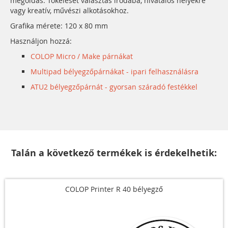
megoldás. Tökéleset választás irodába, hivatalos helyekre
vagy kreatív, művészi alkotásokhoz.
Grafika mérete: 120 x 80 mm
Használjon hozzá:
COLOP Micro / Make párnákat
Multipad bélyegzőpárnákat - ipari felhasználásra
ATU2 bélyegzőpárnát - gyorsan száradó festékkel
Talán a következő termékek is érdekelhetik:
COLOP Printer R 40 bélyegző